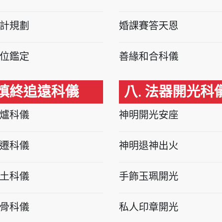
計規劃
婚課賽答天恩
位鑑定
善緣和合科儀
 慎終追遠科儀
八. 法器開光科
爐科儀
神明開光安座
遷科儀
神明退神出火
土科儀
手飾玉珮開光
骨科儀
私人印章開光