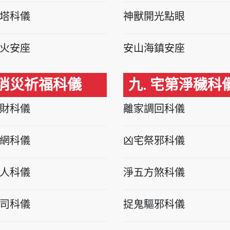
塔科儀
神獸開光點眼
火安座
安山海鎮安座
 消災祈福科儀
九. 宅第淨穢科
財科儀
離家調回科儀
網科儀
凶宅祭邪科儀
人科儀
淨五方煞科儀
司科儀
捉鬼驅邪科儀