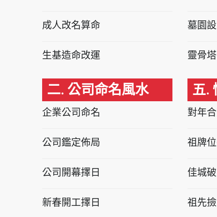
成人改名算命
墓園設
生基造命改運
靈骨塔
二. 公司命名風水
五.
企業公司命名
對年合
公司鑑定佈局
祖牌位
公司開幕擇日
佳城破
新春開工擇日
祖先撿