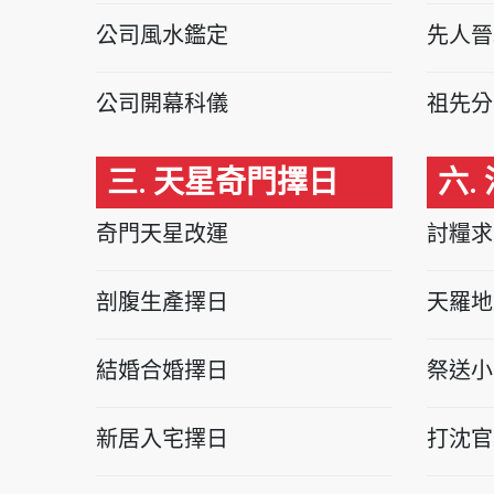
公司風水鑑定
先人晉
公司開幕科儀
祖先分
三. 天星奇門擇日
六.
奇門天星改運
討糧求
剖腹生產擇日
天羅地
結婚合婚擇日
祭送小
新居入宅擇日
打沈官