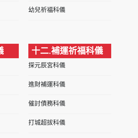
幼兒祈福科儀
儀
十二.補運祈福科儀
探元辰宮科儀
進財補運科儀
催討債務科儀
打城超拔科儀