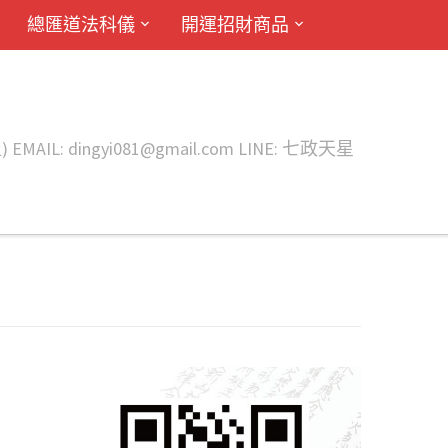
總匯道法科儀
開運招財商品
ingyi081@gmail.com LINE: 七政天星