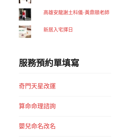
高雄安龍謝土科儀-黃鼎頤老師
新居入宅擇日
服務預約單填寫
奇門天星改運
算命命理諮詢
嬰兒命名改名