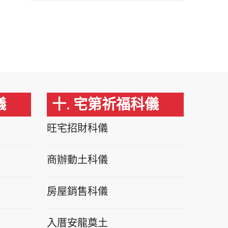
儀
十. 宅第祈福科儀
旺宅招財科儀
商辦動土科儀
房屋銷售科儀
入厝安龍奠土