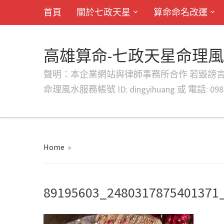
首頁
關於七政天星
算命命名改運
高雄算命-七政天星命理
聲明：本企業網站與律師事務所合作 若毀謗言行或字句將提出法
命理風水服務帳號 ID: dingyihuang 或 電話: 0982
Home
»
89195603_2480317875401371