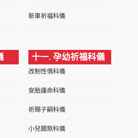
新車祈福科儀
儀
十一. 孕幼祈福科儀
改制性情科儀
安胎護命科儀
祈賜子嗣科儀
小兒關煞科儀