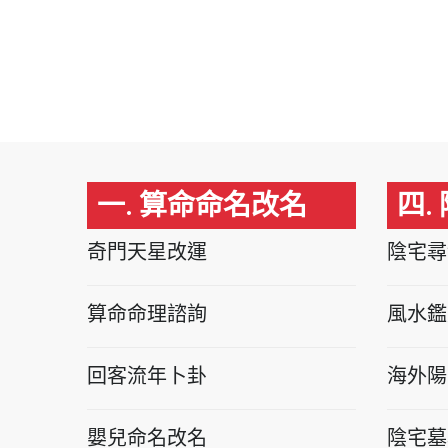
一. 算命命名改名
四.
奇門天星改運
陰宅尋
算命命理諮詢
風水鑑
回客流年卜卦
海外陽
嬰兒命名改名
陰宅墓