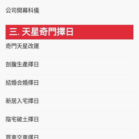
公司開幕科儀
三. 天星奇門擇日
奇門天星改運
剖腹生產擇日
結婚合婚擇日
新居入宅擇日
陰宅破土擇日
買車交車擇日