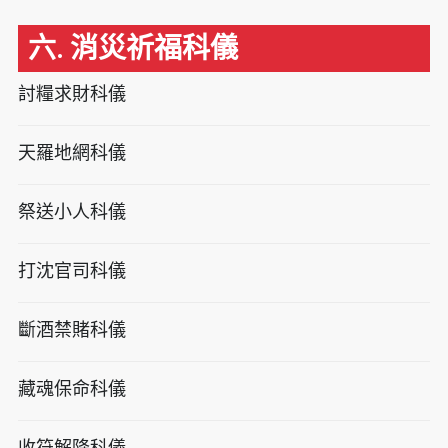
六. 消災祈福科儀
討糧求財科儀
天羅地網科儀
祭送小人科儀
打沈官司科儀
斷酒禁賭科儀
藏魂保命科儀
收符解降科儀