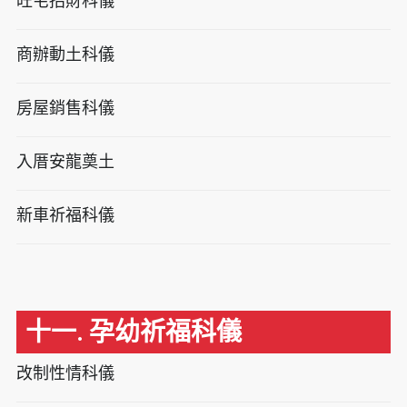
旺宅招財科儀
商辦動土科儀
房屋銷售科儀
入厝安龍奠土
新車祈福科儀
十一. 孕幼祈福科儀
改制性情科儀