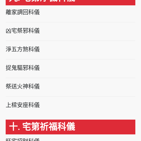
離家調回科儀
凶宅祭邪科儀
淨五方煞科儀
捉鬼驅邪科儀
祭送火神科儀
上樑安座科儀
十. 宅第祈福科儀