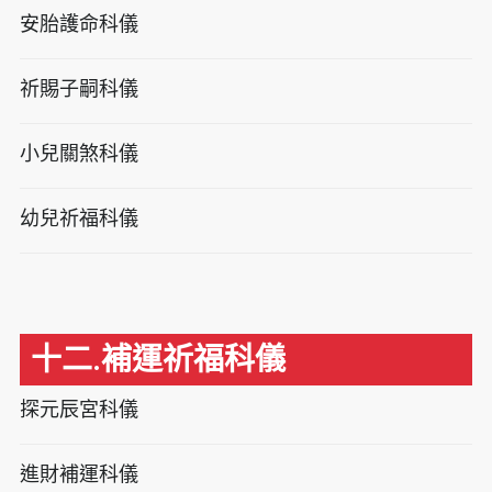
安胎護命科儀
祈賜子嗣科儀
小兒關煞科儀
幼兒祈福科儀
十二.補運祈福科儀
探元辰宮科儀
進財補運科儀