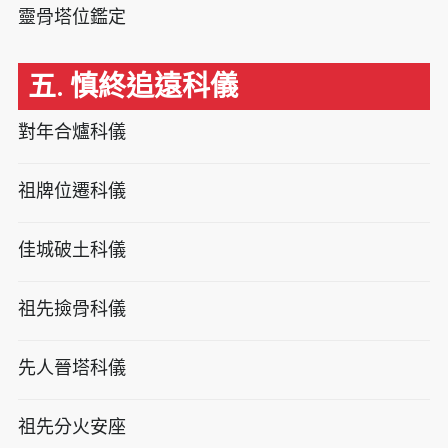
靈骨塔位鑑定
五. 慎終追遠科儀
對年合爐科儀
祖牌位遷科儀
佳城破土科儀
祖先撿骨科儀
先人晉塔科儀
祖先分火安座