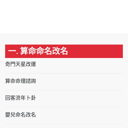
一. 算命命名改名
奇門天星改運
算命命理諮詢
回客流年卜卦
嬰兒命名改名