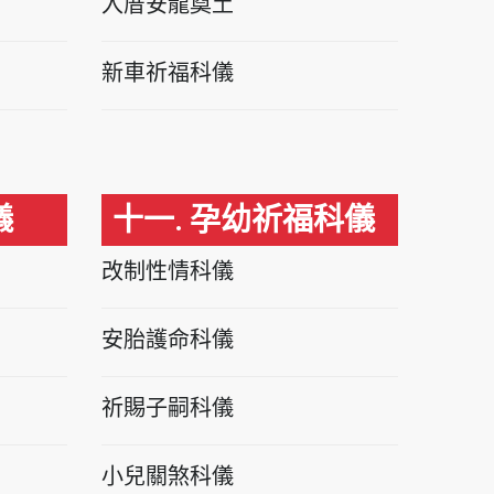
入厝安龍奠土
新車祈福科儀
儀
十一. 孕幼祈福科儀
改制性情科儀
安胎護命科儀
祈賜子嗣科儀
小兒關煞科儀