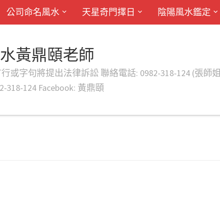
公司命名風水
天星奇門擇日
陰陽風水鑑定
風水黃鼎頤老師
律訴訟 聯絡電話: 0982-318-124 (張師姐) EMAIL: d
-318-124 Facebook: 黃鼎頤