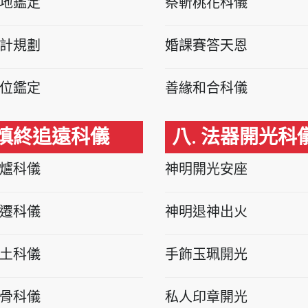
地鑑定
祭斬桃花科儀
計規劃
婚課賽答天恩
位鑑定
善緣和合科儀
 慎終追遠科儀
八. 法器開光科
爐科儀
神明開光安座
遷科儀
神明退神出火
土科儀
手飾玉珮開光
骨科儀
私人印章開光