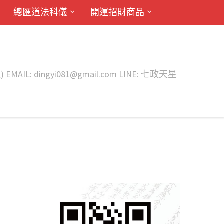
總匯道法科儀
開運招財商品
ingyi081@gmail.com LINE: 七政天星