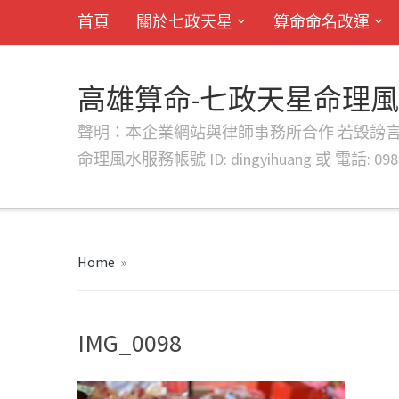
首頁
關於七政天星
算命命名改運
高雄算命-七政天星命理
聲明：本企業網站與律師事務所合作 若毀謗言行或字句將提出法
命理風水服務帳號 ID: dingyihuang 或 電話: 0982
Home
»
IMG_0098