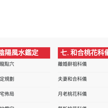
 陰陽風水鑑定
七. 和合桃花科
龍點穴
離婚辭祖科儀
定規劃
夫妻和合科儀
宅佈局
月老桃花科儀