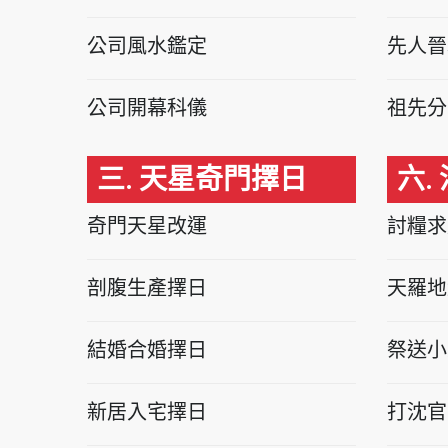
公司風水鑑定
先人晉
公司開幕科儀
祖先分
三. 天星奇門擇日
六.
奇門天星改運
討糧求
剖腹生產擇日
天羅地
結婚合婚擇日
祭送小
新居入宅擇日
打沈官