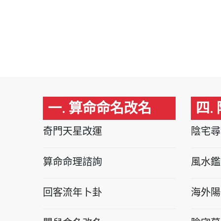
一. 算命命名改名
四.
奇門天星改運
陰宅尋
算命命理諮詢
風水鑑
回客流年卜卦
海外陽