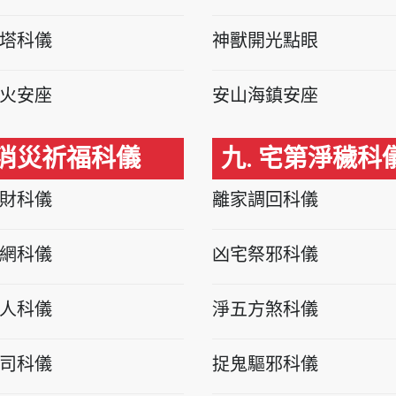
塔科儀
神獸開光點眼
火安座
安山海鎮安座
 消災祈福科儀
九. 宅第淨穢科
財科儀
離家調回科儀
網科儀
凶宅祭邪科儀
人科儀
淨五方煞科儀
司科儀
捉鬼驅邪科儀