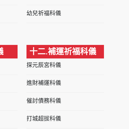
幼兒祈福科儀
儀
十二.補運祈福科儀
探元辰宮科儀
進財補運科儀
催討債務科儀
打城超拔科儀