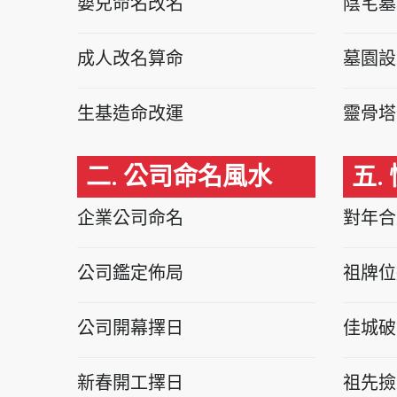
嬰兒命名改名
陰宅墓
成人改名算命
墓園設
生基造命改運
靈骨塔
二. 公司命名風水
五.
企業公司命名
對年合
公司鑑定佈局
祖牌位
公司開幕擇日
佳城破
新春開工擇日
祖先撿