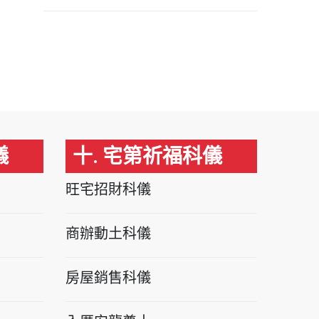
儀
十. 宅第祈福科儀
旺宅招財科儀
商辦動土科儀
房屋銷售科儀