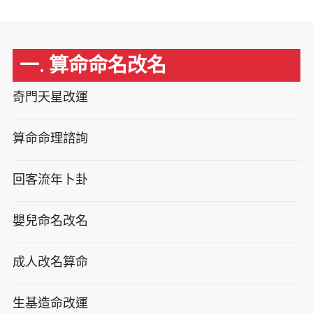
一. 算命命名改名
奇門天星改運
算命命理諮詢
回客流年卜卦
嬰兒命名改名
成人改名算命
生基造命改運