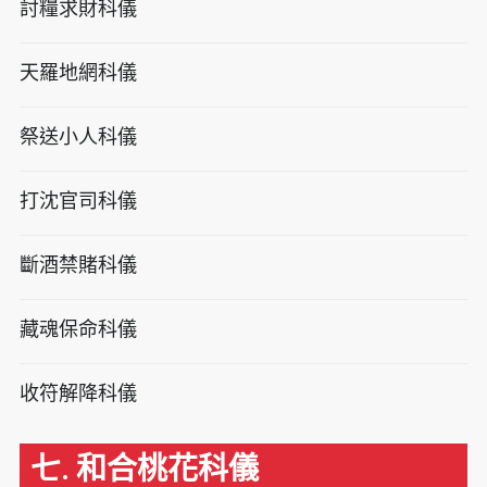
討糧求財科儀
天羅地網科儀
祭送小人科儀
打沈官司科儀
斷酒禁賭科儀
藏魂保命科儀
收符解降科儀
七. 和合桃花科儀