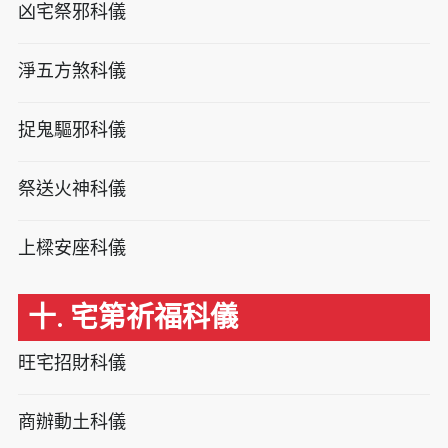
凶宅祭邪科儀
淨五方煞科儀
捉鬼驅邪科儀
祭送火神科儀
上樑安座科儀
十. 宅第祈福科儀
旺宅招財科儀
商辦動土科儀