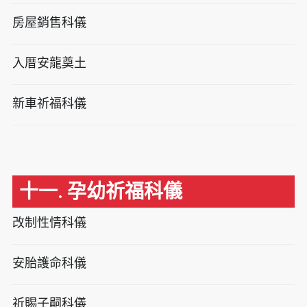
房屋銷售科儀
入厝安龍奠土
新車祈福科儀
十一. 孕幼祈福科儀
改制性情科儀
安胎護命科儀
祈賜子嗣科儀