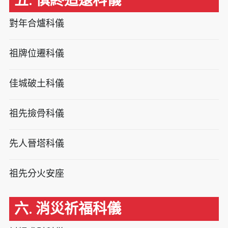
五. 慎終追遠科儀
對年合爐科儀
祖牌位遷科儀
佳城破土科儀
祖先撿骨科儀
先人晉塔科儀
祖先分火安座
六. 消災祈福科儀