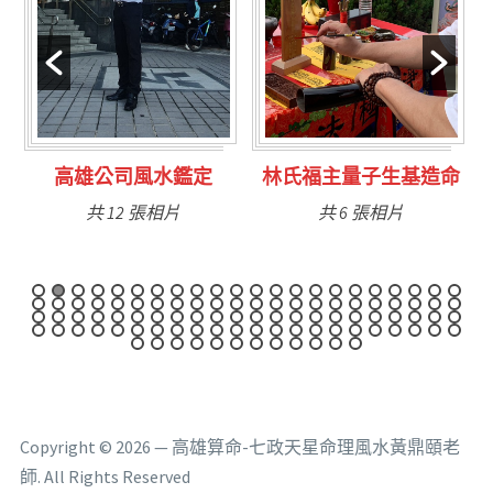
定
林氏福主量子生基造命
台南永康風水鑑定
共 6 張相片
共 9 張相片
Copyright © 2026 — 高雄算命-七政天星命理風水黃鼎頤老
師. All Rights Reserved