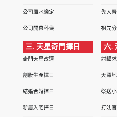
公司風水鑑定
先人晉
公司開幕科儀
祖先分
三. 天星奇門擇日
六.
奇門天星改運
討糧求
剖腹生產擇日
天羅地
結婚合婚擇日
祭送小
新居入宅擇日
打沈官