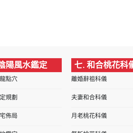
 陰陽風水鑑定
七. 和合桃花科
龍點穴
離婚辭祖科儀
定規劃
夫妻和合科儀
宅佈局
月老桃花科儀