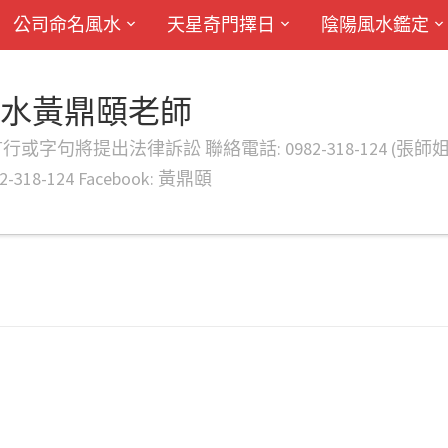
公司命名風水
天星奇門擇日
陰陽風水鑑定
風水黃鼎頤老師
律訴訟 聯絡電話: 0982-318-124 (張師姐) EMAIL: d
-318-124 Facebook: 黃鼎頤