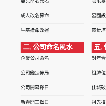
嬰兒命名改名
陰宅墓
成人改名算命
墓園設
生基造命改運
靈骨塔
二. 公司命名風水
五.
企業公司命名
對年合
公司鑑定佈局
祖牌位
公司開幕擇日
佳城破
新春開工擇日
祖先撿