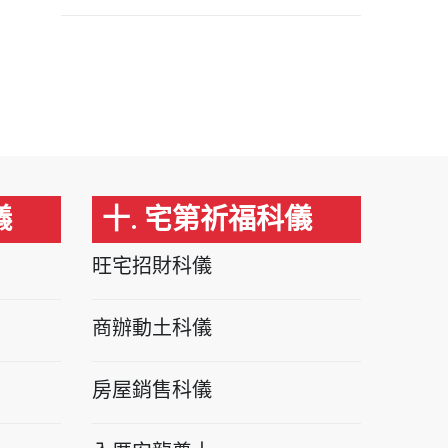
儀
十. 宅第祈福科儀
旺宅招財科儀
商辦動土科儀
房屋銷售科儀