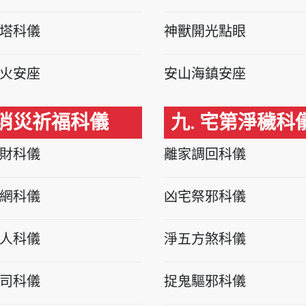
塔科儀
神獸開光點眼
火安座
安山海鎮安座
 消災祈福科儀
九. 宅第淨穢科
財科儀
離家調回科儀
網科儀
凶宅祭邪科儀
人科儀
淨五方煞科儀
司科儀
捉鬼驅邪科儀