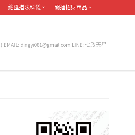
總匯道法科儀
開運招財商品
ingyi081@gmail.com LINE: 七政天星