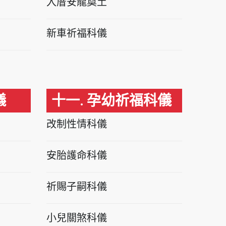
入厝安龍奠土
新車祈福科儀
儀
十一. 孕幼祈福科儀
改制性情科儀
安胎護命科儀
祈賜子嗣科儀
小兒關煞科儀