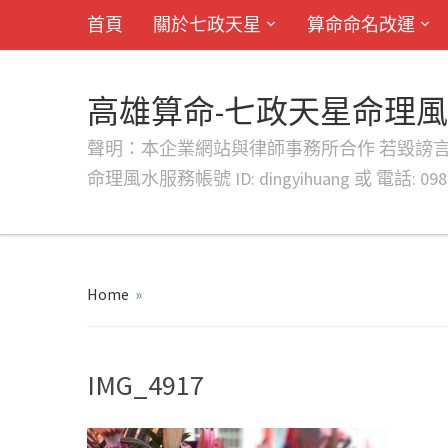
首頁
關於七政天星
算命命名改運
高雄算命-七政天星命理
聲明：本企業網站與律師事務所合作 若毀謗言行或字句將提出法
命理風水服務帳號 ID: dingyihuang 或 電話: 0982
Home
»
IMG_4917