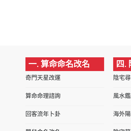
一. 算命命名改名
四.
奇門天星改運
陰宅尋
算命命理諮詢
風水鑑
回客流年卜卦
海外陽