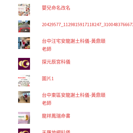
嬰兒命名改名
20429577_1129815917118247_310048376667
台中汪宅安龍謝土科儀-黃鼎頤
老師
探元辰宮科儀
圖片1
台中東區安龍謝土科儀-黃鼎頤
老師
龍祥鳳瑞命書
天羅地網科儀