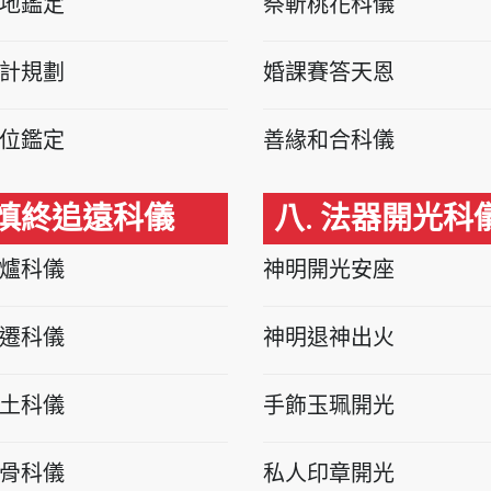
地鑑定
祭斬桃花科儀
計規劃
婚課賽答天恩
位鑑定
善緣和合科儀
 慎終追遠科儀
八. 法器開光科
爐科儀
神明開光安座
遷科儀
神明退神出火
土科儀
手飾玉珮開光
骨科儀
私人印章開光