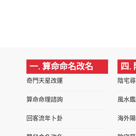
一. 算命命名改名
四.
奇門天星改運
陰宅尋
算命命理諮詢
風水鑑
回客流年卜卦
海外陽