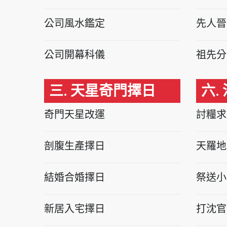
公司風水鑑定
先人晉
公司開幕科儀
祖先分
三. 天星奇門擇日
六.
奇門天星改運
討糧求
剖腹生產擇日
天羅地
結婚合婚擇日
祭送小
新居入宅擇日
打沈官