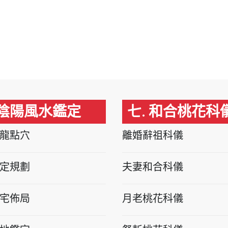
 陰陽風水鑑定
七. 和合桃花科
龍點穴
離婚辭祖科儀
定規劃
夫妻和合科儀
宅佈局
月老桃花科儀