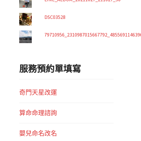
DSC03528
79710956_2310987015667792_485569114639
服務預約單填寫
奇門天星改運
算命命理諮詢
嬰兒命名改名