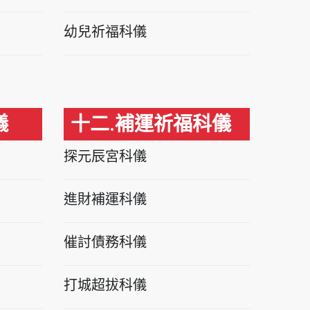
幼兒祈福科儀
儀
十二.補運祈福科儀
探元辰宮科儀
進財補運科儀
催討債務科儀
打城超拔科儀