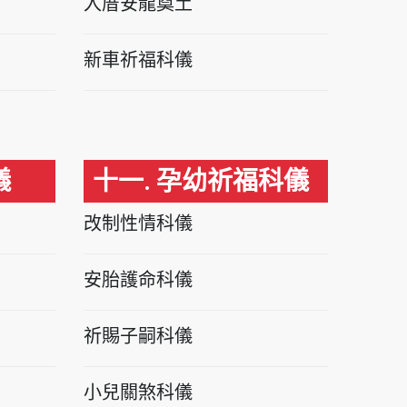
入厝安龍奠土
新車祈福科儀
儀
十一. 孕幼祈福科儀
改制性情科儀
安胎護命科儀
祈賜子嗣科儀
小兒關煞科儀