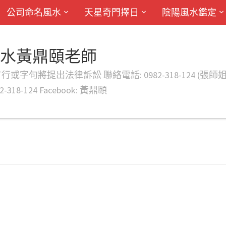
公司命名風水
天星奇門擇日
陰陽風水鑑定
風水黃鼎頤老師
律訴訟 聯絡電話: 0982-318-124 (張師姐) EMAIL: d
-318-124 Facebook: 黃鼎頤