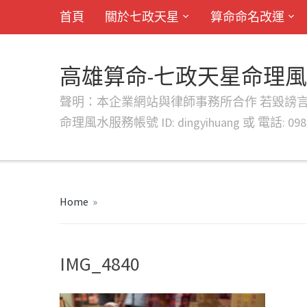
首頁
關於七政天星
算命命名改運
高雄算命-七政天星命理
聲明：本企業網站與律師事務所合作 若毀謗言行或字句將提出法
命理風水服務帳號 ID: dingyihuang 或 電話: 0982
Home
»
IMG_4840