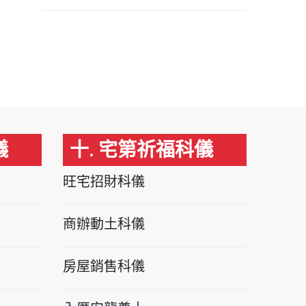
儀
十. 宅第祈福科儀
旺宅招財科儀
商辦動土科儀
房屋銷售科儀