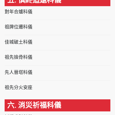
五. 慎終追遠科儀
對年合爐科儀
祖牌位遷科儀
佳城破土科儀
祖先撿骨科儀
先人晉塔科儀
祖先分火安座
六. 消災祈福科儀