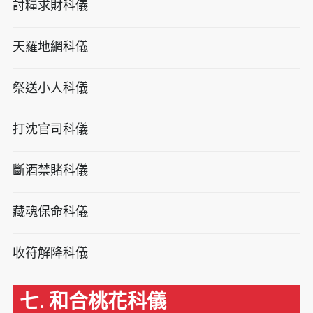
討糧求財科儀
天羅地網科儀
祭送小人科儀
打沈官司科儀
斷酒禁賭科儀
藏魂保命科儀
收符解降科儀
七. 和合桃花科儀