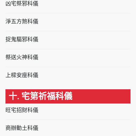
凶宅祭邪科儀
淨五方煞科儀
捉鬼驅邪科儀
祭送火神科儀
上樑安座科儀
十. 宅第祈福科儀
旺宅招財科儀
商辦動土科儀