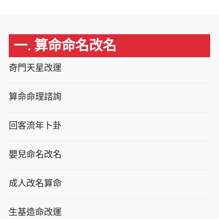
一. 算命命名改名
奇門天星改運
算命命理諮詢
回客流年卜卦
嬰兒命名改名
成人改名算命
生基造命改運