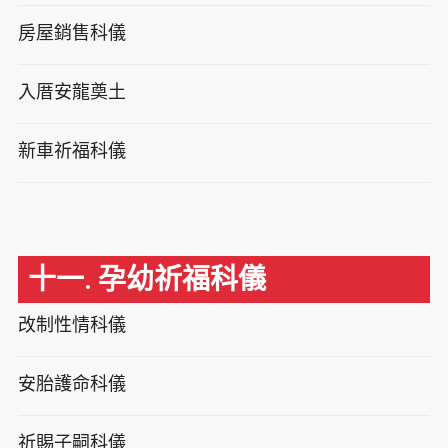
房屋銷售科儀
入厝安龍奠土
新車祈福科儀
十一. 孕幼祈福科儀
改制性情科儀
安胎護命科儀
祈賜子嗣科儀