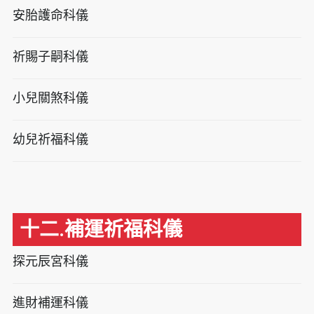
安胎護命科儀
祈賜子嗣科儀
小兒關煞科儀
幼兒祈福科儀
十二.補運祈福科儀
探元辰宮科儀
進財補運科儀