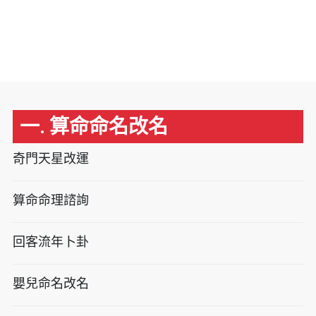
一. 算命命名改名
奇門天星改運
算命命理諮詢
回客流年卜卦
嬰兒命名改名