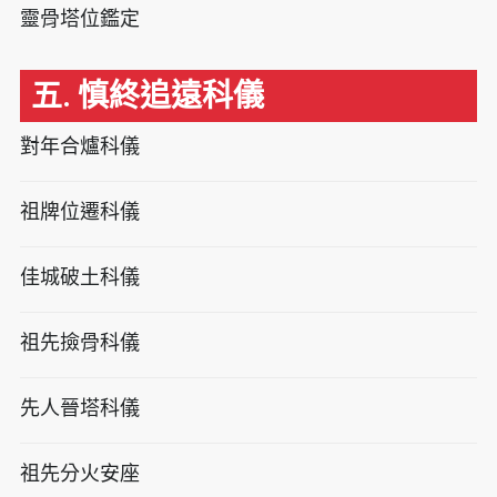
靈骨塔位鑑定
五. 慎終追遠科儀
對年合爐科儀
祖牌位遷科儀
佳城破土科儀
祖先撿骨科儀
先人晉塔科儀
祖先分火安座