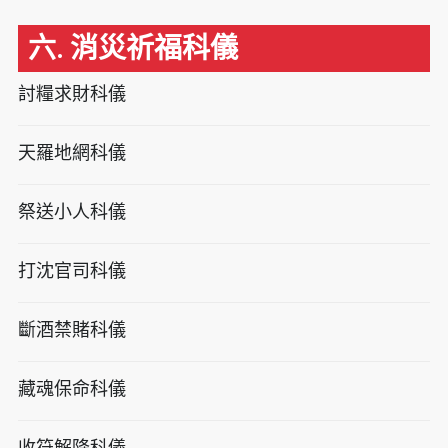
六. 消災祈福科儀
討糧求財科儀
天羅地網科儀
祭送小人科儀
打沈官司科儀
斷酒禁賭科儀
藏魂保命科儀
收符解降科儀