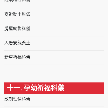
旺宅招財科儀
商辦動土科儀
房屋銷售科儀
入厝安龍奠土
新車祈福科儀
十一. 孕幼祈福科儀
改制性情科儀