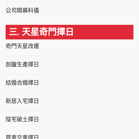
公司開幕科儀
三. 天星奇門擇日
奇門天星改運
剖腹生產擇日
結婚合婚擇日
新居入宅擇日
陰宅破土擇日
買車交車擇日