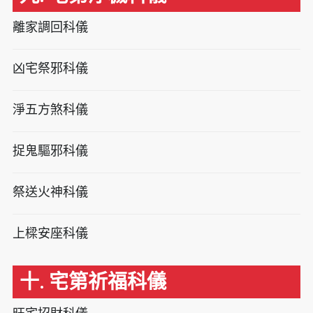
離家調回科儀
凶宅祭邪科儀
淨五方煞科儀
捉鬼驅邪科儀
祭送火神科儀
上樑安座科儀
十. 宅第祈福科儀