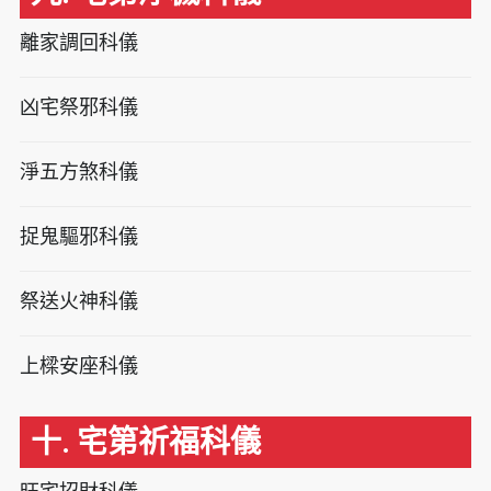
離家調回科儀
凶宅祭邪科儀
淨五方煞科儀
捉鬼驅邪科儀
祭送火神科儀
上樑安座科儀
十. 宅第祈福科儀