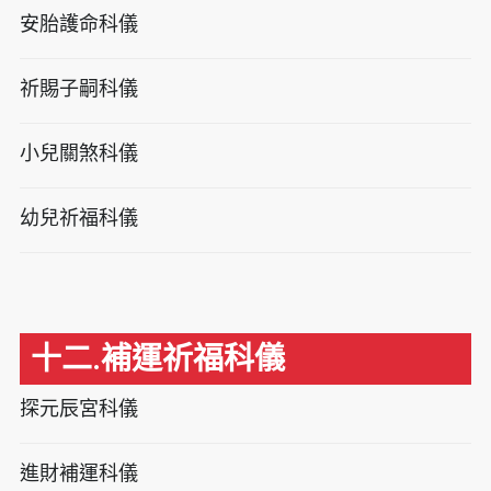
安胎護命科儀
祈賜子嗣科儀
小兒關煞科儀
幼兒祈福科儀
十二.補運祈福科儀
探元辰宮科儀
進財補運科儀