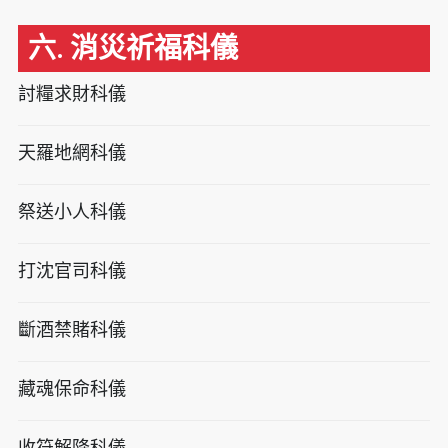
六. 消災祈福科儀
討糧求財科儀
天羅地網科儀
祭送小人科儀
打沈官司科儀
斷酒禁賭科儀
藏魂保命科儀
收符解降科儀