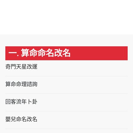
一. 算命命名改名
奇門天星改運
算命命理諮詢
回客流年卜卦
嬰兒命名改名