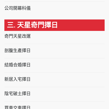
公司開幕科儀
三. 天星奇門擇日
奇門天星改運
剖腹生產擇日
結婚合婚擇日
新居入宅擇日
陰宅破土擇日
買車交車擇日