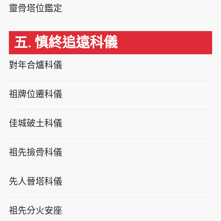
靈骨塔位鑑定
五. 慎終追遠科儀
對年合爐科儀
祖牌位遷科儀
佳城破土科儀
祖先撿骨科儀
先人晉塔科儀
祖先分火安座