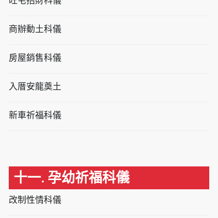
旺宅招財科儀
商辦動土科儀
房屋銷售科儀
入厝安龍奠土
新車祈福科儀
十一. 孕幼祈福科儀
改制性情科儀