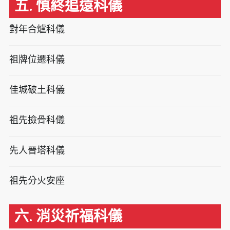
五. 慎終追遠科儀
對年合爐科儀
祖牌位遷科儀
佳城破土科儀
祖先撿骨科儀
先人晉塔科儀
祖先分火安座
六. 消災祈福科儀