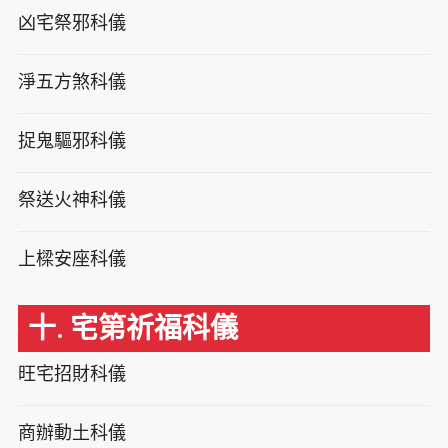
凶宅祭邪科儀
淨五方煞科儀
捉鬼驅邪科儀
祭送火神科儀
上樑安座科儀
十. 宅第祈福科儀
旺宅招財科儀
商辦動土科儀