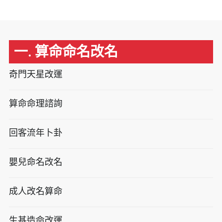
一. 算命命名改名
奇門天星改運
算命命理諮詢
回客流年卜卦
嬰兒命名改名
成人改名算命
生基造命改運