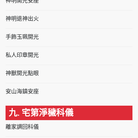
神明開光安座
神明退神出火
手飾玉珮開光
私人印章開光
神獸開光點眼
安山海鎮安座
九. 宅第淨穢科儀
離家調回科儀