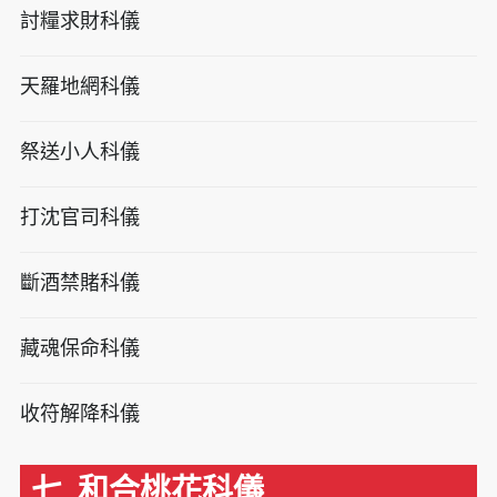
討糧求財科儀
天羅地網科儀
祭送小人科儀
打沈官司科儀
斷酒禁賭科儀
藏魂保命科儀
收符解降科儀
七. 和合桃花科儀