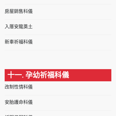
房屋銷售科儀
入厝安龍奠土
新車祈福科儀
十一. 孕幼祈福科儀
改制性情科儀
安胎護命科儀