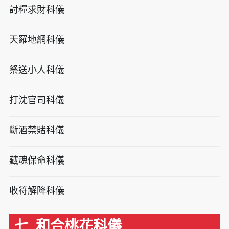
討糧求財科儀
天羅地網科儀
祭送小人科儀
打沈官司科儀
斷酒禁賭科儀
藏魂保命科儀
收符解降科儀
七. 和合桃花科儀