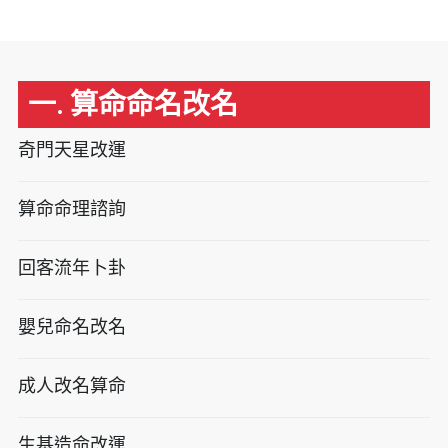
一. 算命命名改名
奇門天星改運
算命命理諮詢
回客流年卜卦
嬰兒命名改名
成人改名算命
生基造命改運