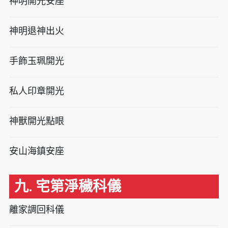
神明開光安座
神明退神出火
手飾玉珮開光
私人印章開光
神獸開光點眼
安山海鎮安座
九. 宅第淨穢科儀
離家調回科儀