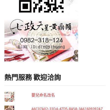
熱門服務 歡迎洽詢
嬰兒命名改名
A6C07A02-33D4-47D5-8A58-3A61609392A7