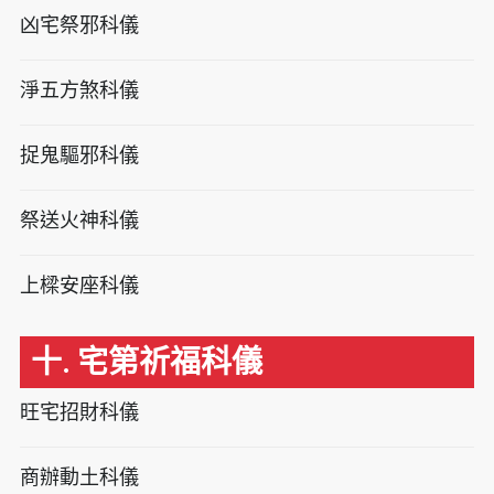
凶宅祭邪科儀
淨五方煞科儀
捉鬼驅邪科儀
祭送火神科儀
上樑安座科儀
十. 宅第祈福科儀
旺宅招財科儀
商辦動土科儀