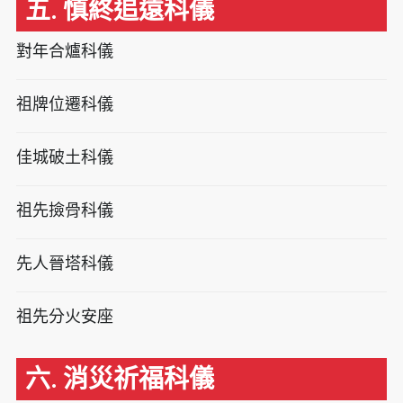
五. 慎終追遠科儀
對年合爐科儀
祖牌位遷科儀
佳城破土科儀
祖先撿骨科儀
先人晉塔科儀
祖先分火安座
六. 消災祈福科儀