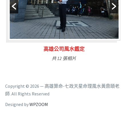
鑑定
林氏福主量子生基造
共 6 張相片
Copyright © 2026 — 高雄算命-七政天星命理風水黃鼎頤老
師. All Rights Reserved
Designed by
WPZOOM