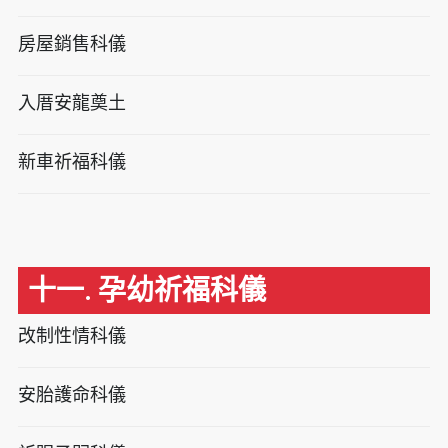
房屋銷售科儀
入厝安龍奠土
新車祈福科儀
十一. 孕幼祈福科儀
改制性情科儀
安胎護命科儀