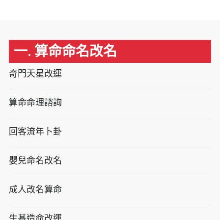
一. 算命命名改名
奇門天星改運
算命命理諮詢
回客流年卜卦
嬰兒命名改名
成人改名算命
生基造命改運