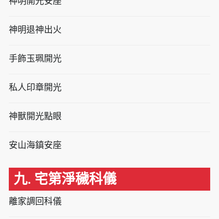
神明開光安座
神明退神出火
手飾玉珮開光
私人印章開光
神獸開光點眼
安山海鎮安座
九. 宅第淨穢科儀
離家調回科儀