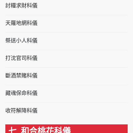
討糧求財科儀
天羅地網科儀
祭送小人科儀
打沈官司科儀
斷酒禁賭科儀
藏魂保命科儀
收符解降科儀
七. 和合桃花科儀