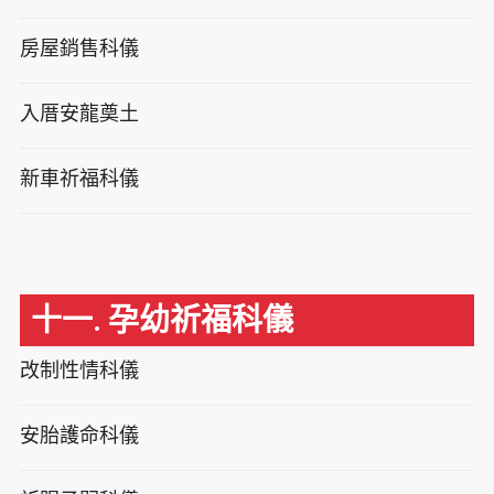
房屋銷售科儀
入厝安龍奠土
新車祈福科儀
十一. 孕幼祈福科儀
改制性情科儀
安胎護命科儀