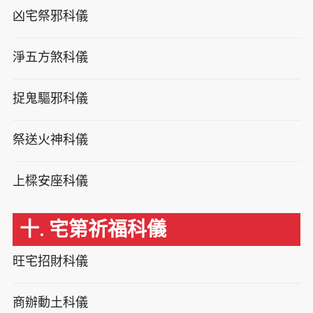
凶宅祭邪科儀
淨五方煞科儀
捉鬼驅邪科儀
祭送火神科儀
上樑安座科儀
十. 宅第祈福科儀
旺宅招財科儀
商辦動土科儀