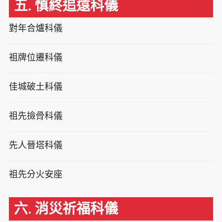
五. 慎終追遠科儀
對年合爐科儀
祖牌位遷科儀
佳城破土科儀
祖先撿骨科儀
先人晉塔科儀
祖先分火安座
六. 消災祈福科儀