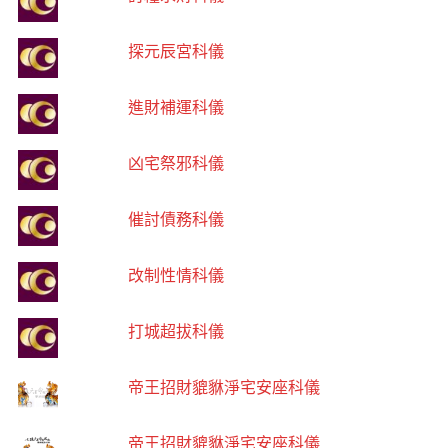
探元辰宮科儀
進財補運科儀
凶宅祭邪科儀
催討債務科儀
改制性情科儀
打城超拔科儀
帝王招財貔貅淨宅安座科儀
帝王招財貔貅淨宅安座科儀