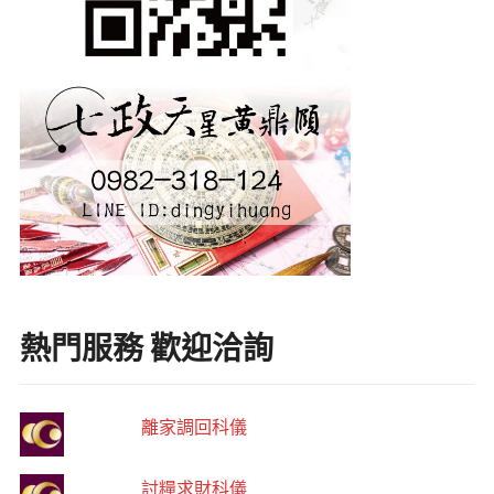
熱門服務 歡迎洽詢
離家調回科儀
討糧求財科儀