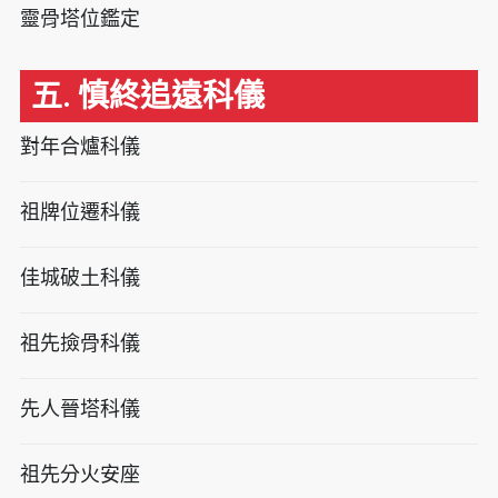
靈骨塔位鑑定
五. 慎終追遠科儀
對年合爐科儀
祖牌位遷科儀
佳城破土科儀
祖先撿骨科儀
先人晉塔科儀
祖先分火安座