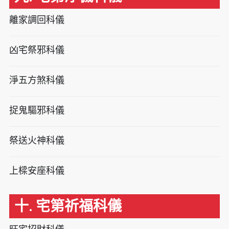
離家調回科儀
凶宅祭邪科儀
淨五方煞科儀
捉鬼驅邪科儀
祭送火神科儀
上樑安座科儀
十. 宅第祈福科儀