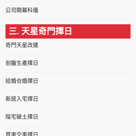
公司開幕科儀
三. 天星奇門擇日
奇門天星改運
剖腹生產擇日
結婚合婚擇日
新居入宅擇日
陰宅破土擇日
買車交車擇日