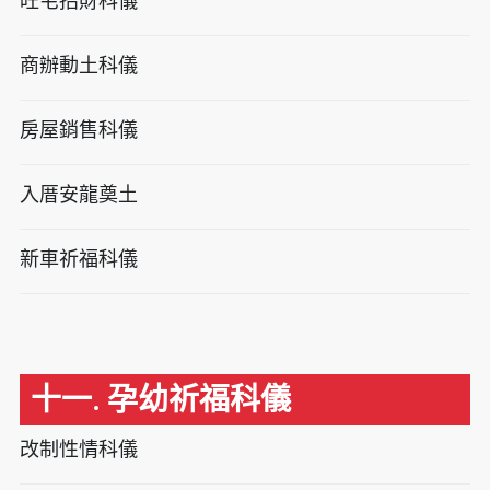
旺宅招財科儀
商辦動土科儀
房屋銷售科儀
入厝安龍奠土
新車祈福科儀
十一. 孕幼祈福科儀
改制性情科儀