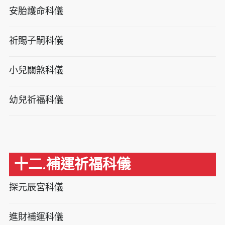
安胎護命科儀
祈賜子嗣科儀
小兒關煞科儀
幼兒祈福科儀
十二.補運祈福科儀
探元辰宮科儀
進財補運科儀