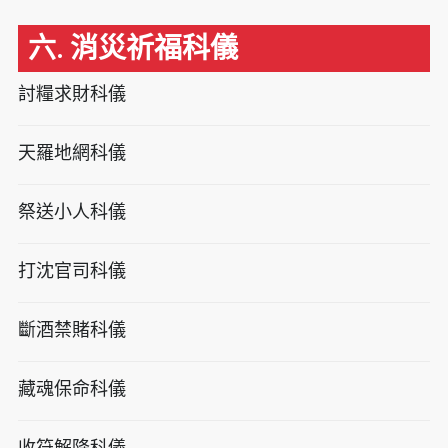
六. 消災祈福科儀
討糧求財科儀
天羅地網科儀
祭送小人科儀
打沈官司科儀
斷酒禁賭科儀
藏魂保命科儀
收符解降科儀