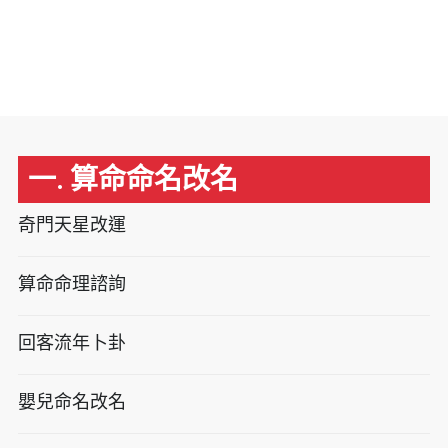
一. 算命命名改名
奇門天星改運
算命命理諮詢
回客流年卜卦
嬰兒命名改名