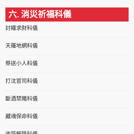
六. 消災祈福科儀
討糧求財科儀
天羅地網科儀
祭送小人科儀
打沈官司科儀
斷酒禁賭科儀
藏魂保命科儀
收符解降科儀