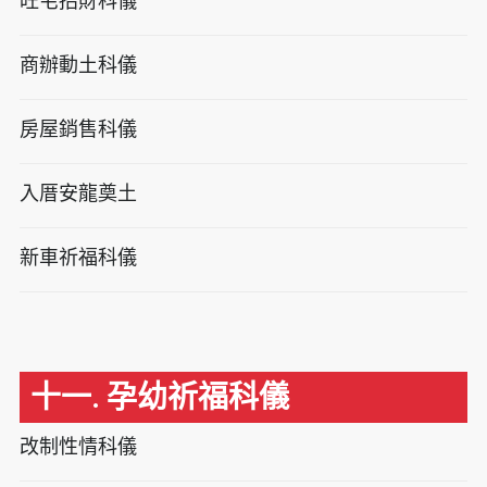
旺宅招財科儀
商辦動土科儀
房屋銷售科儀
入厝安龍奠土
新車祈福科儀
十一. 孕幼祈福科儀
改制性情科儀