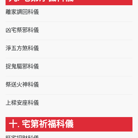
離家調回科儀
凶宅祭邪科儀
淨五方煞科儀
捉鬼驅邪科儀
祭送火神科儀
上樑安座科儀
十. 宅第祈福科儀