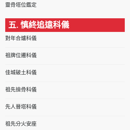
靈骨塔位鑑定
五. 慎終追遠科儀
對年合爐科儀
祖牌位遷科儀
佳城破土科儀
祖先撿骨科儀
先人晉塔科儀
祖先分火安座