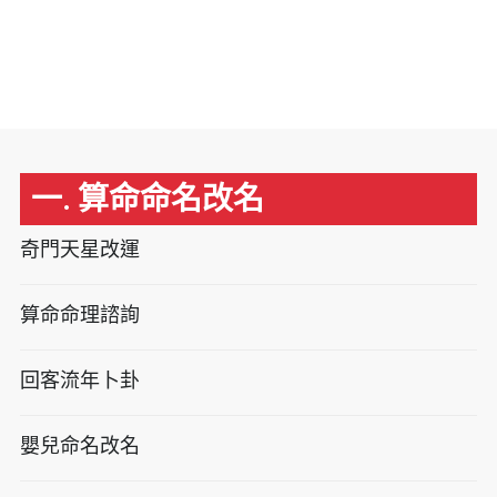
一. 算命命名改名
奇門天星改運
算命命理諮詢
回客流年卜卦
嬰兒命名改名