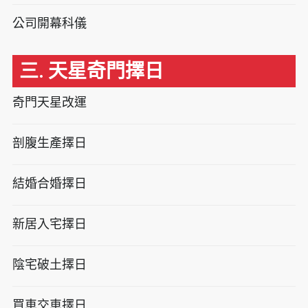
公司開幕科儀
三. 天星奇門擇日
奇門天星改運
剖腹生產擇日
結婚合婚擇日
新居入宅擇日
陰宅破土擇日
買車交車擇日