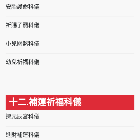
安胎護命科儀
祈賜子嗣科儀
小兒關煞科儀
幼兒祈福科儀
十二.補運祈福科儀
探元辰宮科儀
進財補運科儀