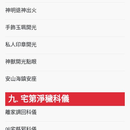
神明退神出火
手飾玉珮開光
私人印章開光
神獸開光點眼
安山海鎮安座
九. 宅第淨穢科儀
離家調回科儀
凶宅祭邪科儀