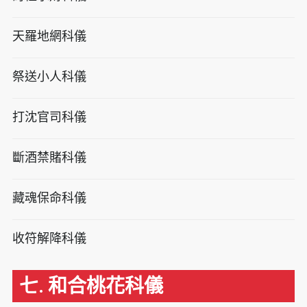
天羅地網科儀
祭送小人科儀
打沈官司科儀
斷酒禁賭科儀
藏魂保命科儀
收符解降科儀
七. 和合桃花科儀