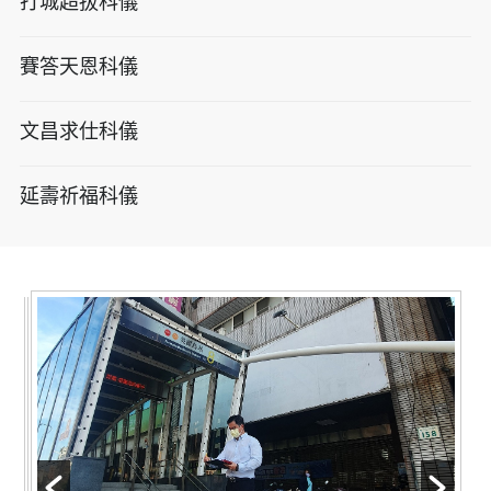
打城超拔科儀
賽答天恩科儀
文昌求仕科儀
延壽祈福科儀