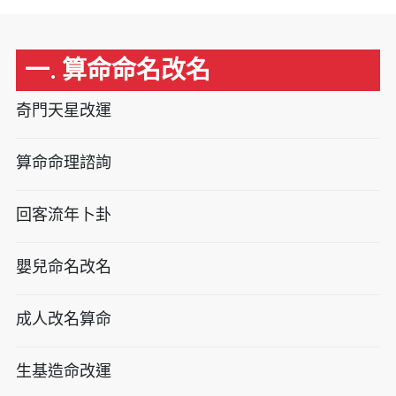
一. 算命命名改名
奇門天星改運
算命命理諮詢
回客流年卜卦
嬰兒命名改名
成人改名算命
生基造命改運