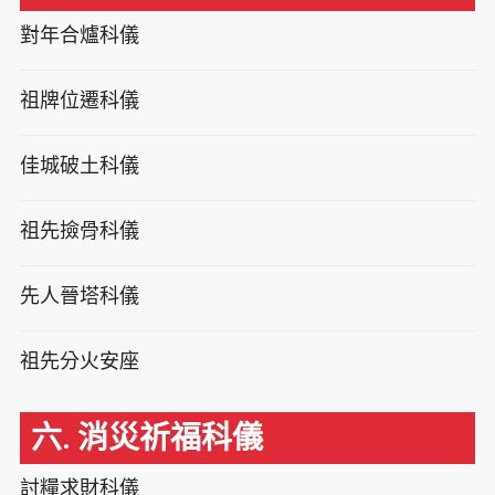
對年合爐科儀
祖牌位遷科儀
佳城破土科儀
祖先撿骨科儀
先人晉塔科儀
祖先分火安座
六. 消災祈福科儀
討糧求財科儀