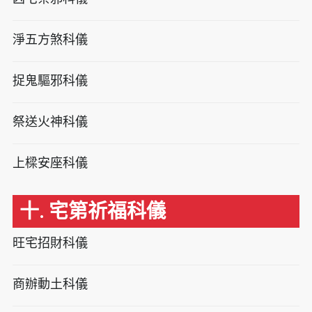
淨五方煞科儀
捉鬼驅邪科儀
祭送火神科儀
上樑安座科儀
十. 宅第祈福科儀
旺宅招財科儀
商辦動土科儀