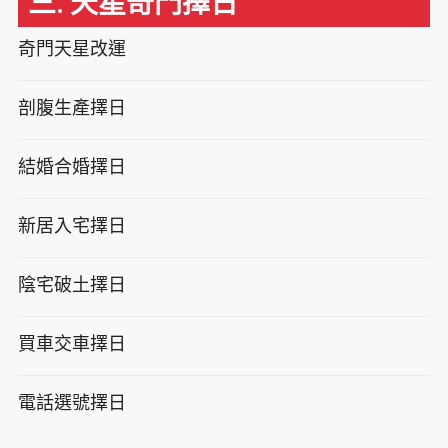
三. 天星奇門擇日
奇門天星改運
剖腹生產擇日
結婚合婚擇日
新居入宅擇日
陰宅破土擇日
買車交車擇日
電話選號擇日