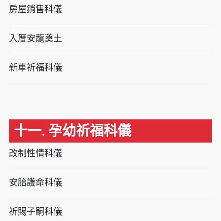
房屋銷售科儀
入厝安龍奠土
新車祈福科儀
十一. 孕幼祈福科儀
改制性情科儀
安胎護命科儀
祈賜子嗣科儀