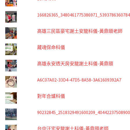
166826365_3480461775386971_539378636078
高雄三民區豪宅謝土安龍科儀-黃鼎頤老師
藏魂保命科儀
高雄永安透天房安龍謝土科儀-黃鼎頤
A6C07A02-33D4-47D5-8A58-3A61609392A7
對年合爐科儀
90232845_2518329491600209_4044223750890
台中汪宅安龍謝土科儀-黃鼎頤老師