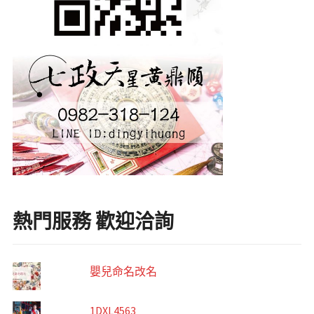
熱門服務 歡迎洽詢
嬰兒命名改名
1DXL4563