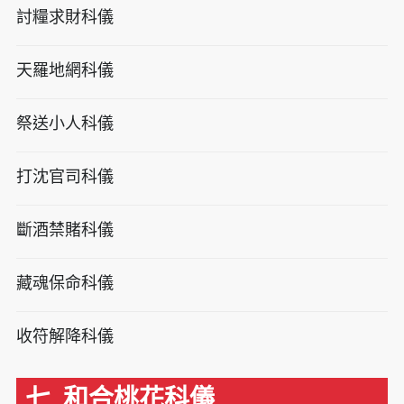
討糧求財科儀
天羅地網科儀
祭送小人科儀
打沈官司科儀
斷酒禁賭科儀
藏魂保命科儀
收符解降科儀
七. 和合桃花科儀