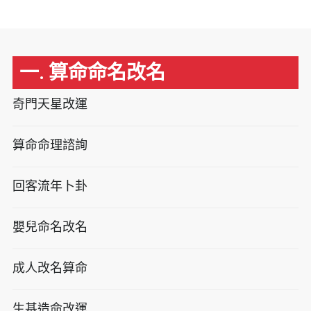
一. 算命命名改名
奇門天星改運
算命命理諮詢
回客流年卜卦
嬰兒命名改名
成人改名算命
生基造命改運