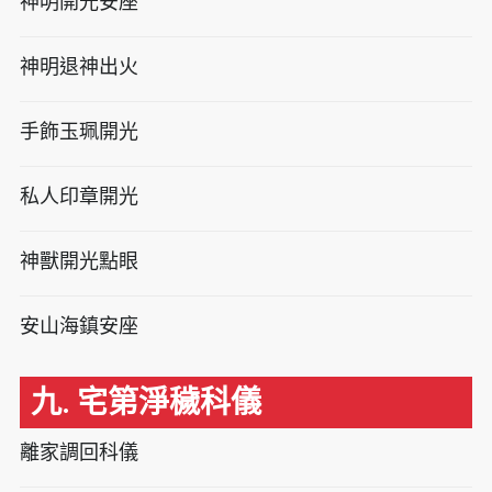
神明開光安座
神明退神出火
手飾玉珮開光
私人印章開光
神獸開光點眼
安山海鎮安座
九. 宅第淨穢科儀
離家調回科儀