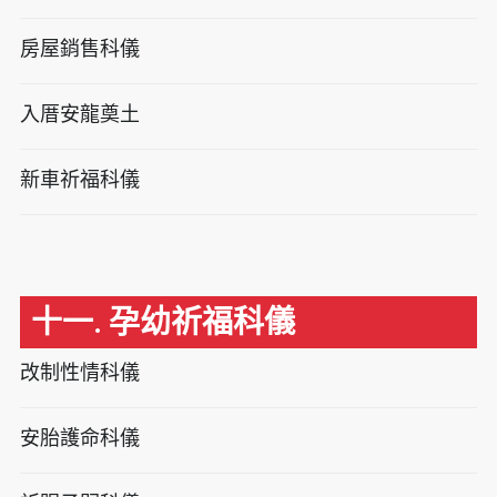
房屋銷售科儀
入厝安龍奠土
新車祈福科儀
十一. 孕幼祈福科儀
改制性情科儀
安胎護命科儀