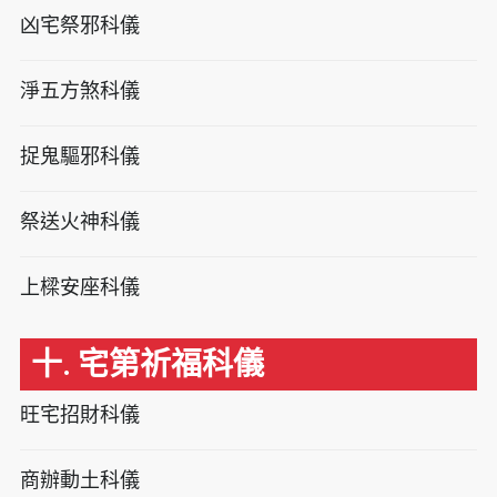
凶宅祭邪科儀
淨五方煞科儀
捉鬼驅邪科儀
祭送火神科儀
上樑安座科儀
十. 宅第祈福科儀
旺宅招財科儀
商辦動土科儀