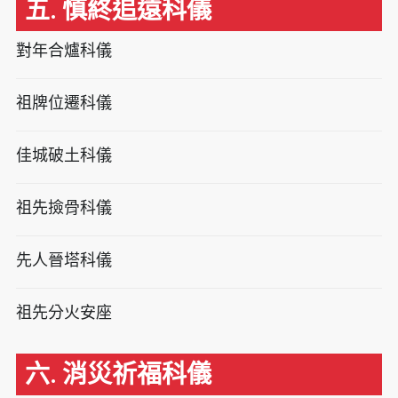
五. 慎終追遠科儀
對年合爐科儀
祖牌位遷科儀
佳城破土科儀
祖先撿骨科儀
先人晉塔科儀
祖先分火安座
六. 消災祈福科儀