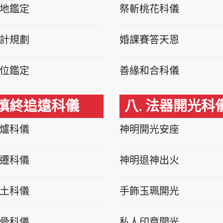
地鑑定
祭斬桃花科儀
計規劃
婚課賽答天恩
位鑑定
善緣和合科儀
 慎終追遠科儀
八. 法器開光科
爐科儀
神明開光安座
遷科儀
神明退神出火
土科儀
手飾玉珮開光
骨科儀
私人印章開光