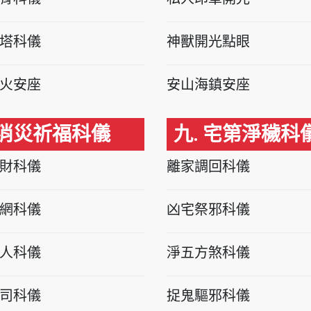
塔科儀
神獸開光點眼
火安座
安山海鎮安座
 消災祈福科儀
九. 宅第淨穢科
財科儀
離家調回科儀
網科儀
凶宅祭邪科儀
人科儀
淨五方煞科儀
司科儀
捉鬼驅邪科儀