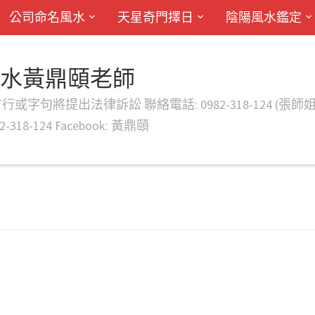
公司命名風水
天星奇門擇日
陰陽風水鑑定
風水黃鼎頤老師
律訴訟 聯絡電話: 0982-318-124 (張師姐) EMAIL: d
-318-124 Facebook: 黃鼎頤