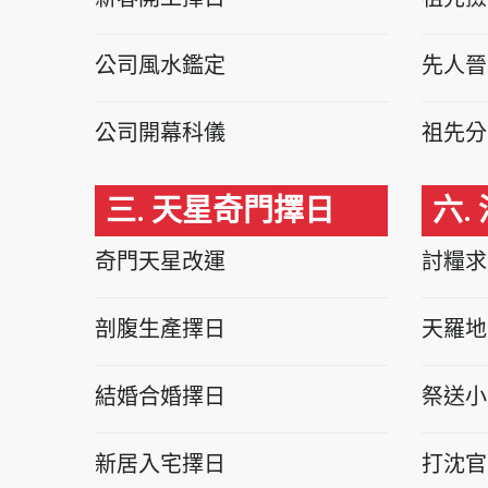
公司風水鑑定
先人晉
公司開幕科儀
祖先分
三. 天星奇門擇日
六.
奇門天星改運
討糧求
剖腹生產擇日
天羅地
結婚合婚擇日
祭送小
新居入宅擇日
打沈官