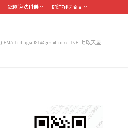
總匯道法科儀
開運招財商品
ingyi081@gmail.com LINE: 七政天星