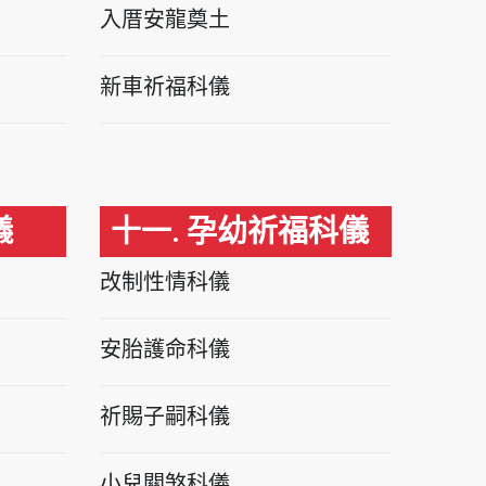
入厝安龍奠土
新車祈福科儀
儀
十一. 孕幼祈福科儀
改制性情科儀
安胎護命科儀
祈賜子嗣科儀
小兒關煞科儀