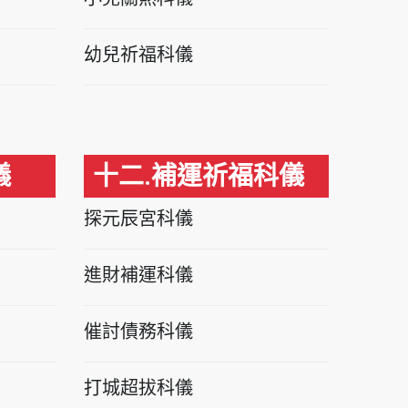
幼兒祈福科儀
儀
十二.補運祈福科儀
探元辰宮科儀
進財補運科儀
催討債務科儀
打城超拔科儀