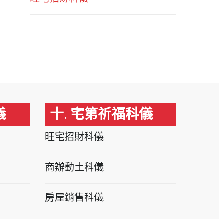
儀
十. 宅第祈福科儀
旺宅招財科儀
商辦動土科儀
房屋銷售科儀