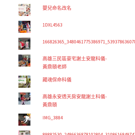
嬰兒命名改名
1DXL4563
166826365_3480461775386971_53937863607
高雄三民區豪宅謝土安龍科儀-
黃鼎頤老師
藏魂保命科儀
高雄永安透天房安龍謝土科儀-
黃鼎頤
IMG_3884
89882530_2486636878102804_310861684974