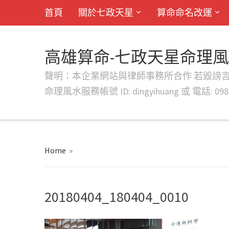
首頁
關於七政天星
算命命名改運
高雄算命-七政天星命理
聲明：本企業網站與律師事務所合作 若毀謗言行或字句將提出法
命理風水服務帳號 ID: dingyihuang 或 電話: 0982
Home
»
20180404_180404_0010