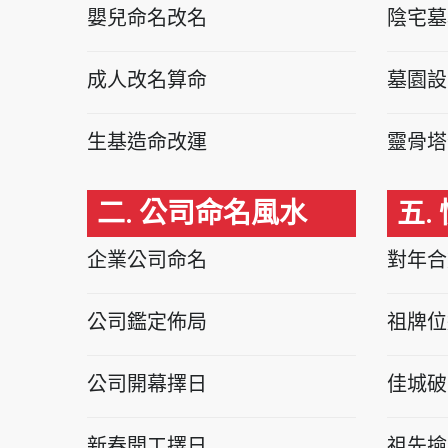
嬰兒命名改名
陰宅墓
成人改名算命
墓園設
生基造命改運
靈骨塔
二. 公司命名風水
五.
企業公司命名
對年合
公司鑑定佈局
祖牌位
公司開幕擇日
佳城破
新春開工擇日
祖先撿