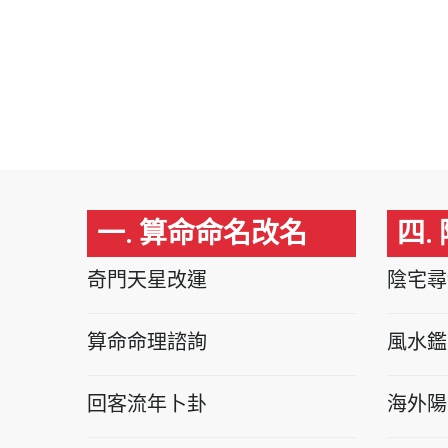
一. 算命命名改名
四.
奇門天星改運
陰宅尋
算命命理諮詢
風水鑑
回客流年卜卦
海外陽