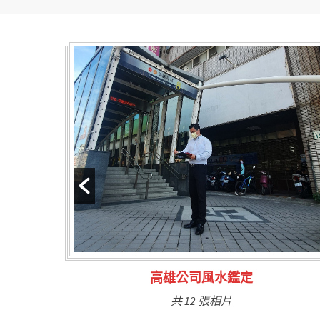
林氏福主量子生基造命
共 6 張相片