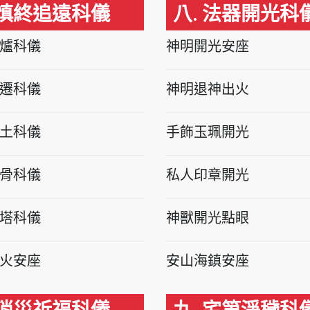
 慎終追遠科儀
八. 法器開光科
爐科儀
神明開光安座
遷科儀
神明退神出火
土科儀
手飾玉珮開光
骨科儀
私人印章開光
塔科儀
神獸開光點眼
火安座
安山海鎮安座