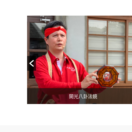
開光閭山靈符