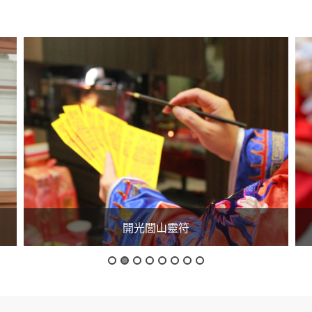
開光化煞麒麟