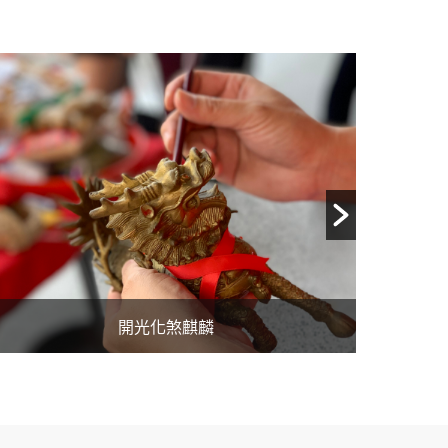
開光五帝銅錢