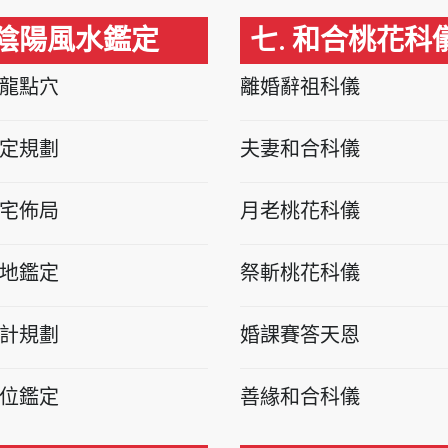
 陰陽風水鑑定
七. 和合桃花科
龍點穴
離婚辭祖科儀
定規劃
夫妻和合科儀
宅佈局
月老桃花科儀
地鑑定
祭斬桃花科儀
計規劃
婚課賽答天恩
位鑑定
善緣和合科儀