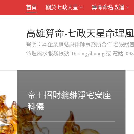
首頁
關於七政天星
算命命名改運
高雄算命-七政天星命理
聲明：本企業網站與律師事務所合作 若毀謗言行或字句將提出法
命理風水服務帳號 ID: dingyihuang 或 電話: 0982