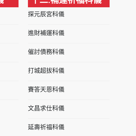
儀
十二.補運祈福科儀
探元辰宮科儀
進財補運科儀
催討債務科儀
打城超拔科儀
賽答天恩科儀
文昌求仕科儀
延壽祈福科儀