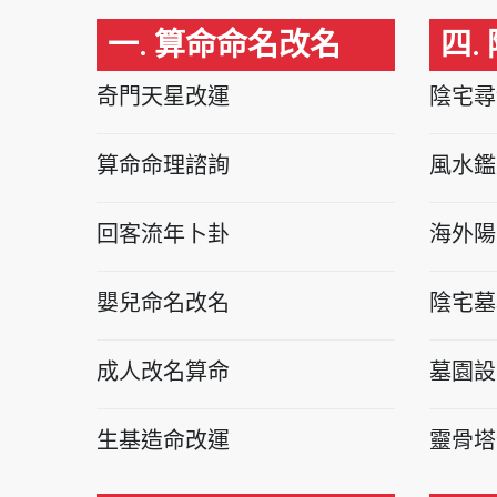
一. 算命命名改名
四.
奇門天星改運
陰宅尋
算命命理諮詢
風水鑑
回客流年卜卦
海外陽
嬰兒命名改名
陰宅墓
成人改名算命
墓園設
生基造命改運
靈骨塔