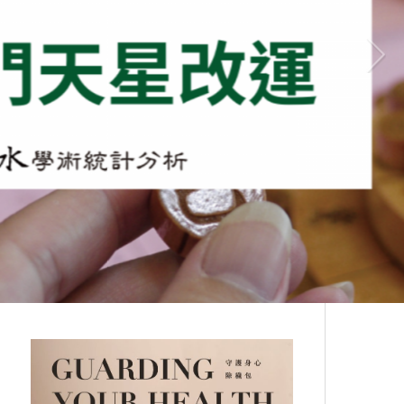
為個人開運改運，分為年盤與月盤二
種，擇其福主本命生辰八字，配合住
宅方 […]
了解更多