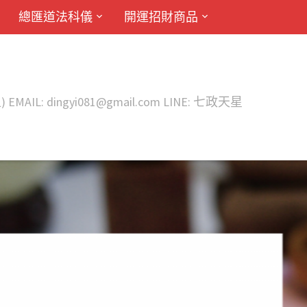
總匯道法科儀
開運招財商品
ingyi081@gmail.com LINE: 七政天星
奇門天星改運
透過奇門遁甲參佐精密天星擇日學來