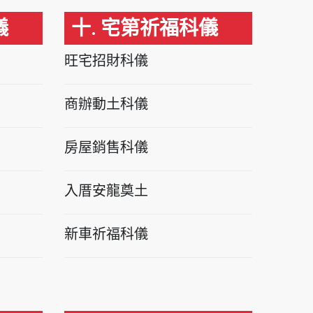
儀
十. 宅第祈福科儀
旺宅招財科儀
商辦動土科儀
房屋銷售科儀
入厝安龍奠土
新車祈福科儀