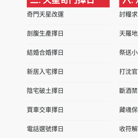
三. 天星奇門擇日
六.
奇門天星改運
討糧求
剖腹生產擇日
天羅地
結婚合婚擇日
祭送小
新居入宅擇日
打沈官
陰宅破土擇日
斷酒禁
買車交車擇日
藏魂保
電話選號擇日
收符解