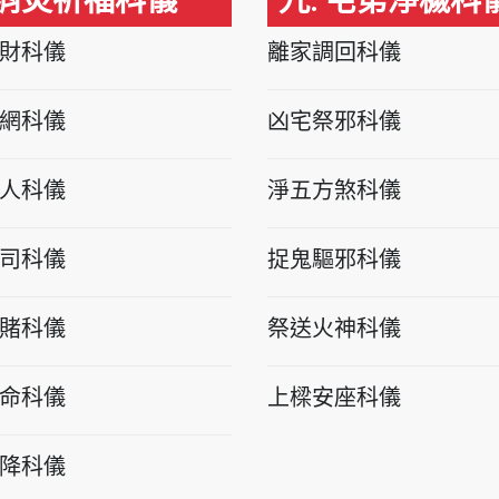
 消災祈福科儀
九. 宅第淨穢科
財科儀
離家調回科儀
網科儀
凶宅祭邪科儀
人科儀
淨五方煞科儀
司科儀
捉鬼驅邪科儀
賭科儀
祭送火神科儀
命科儀
上樑安座科儀
降科儀