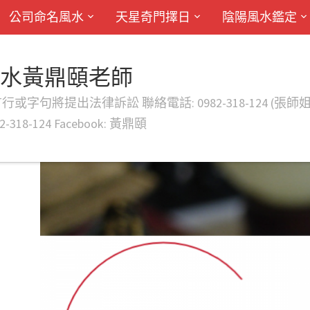
公司命名風水
天星奇門擇日
陰陽風水鑑定
風水黃鼎頤老師
律訴訟 聯絡電話: 0982-318-124 (張師姐) EMAIL: d
-318-124 Facebook: 黃鼎頤