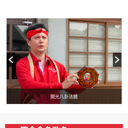
開光閭山靈符