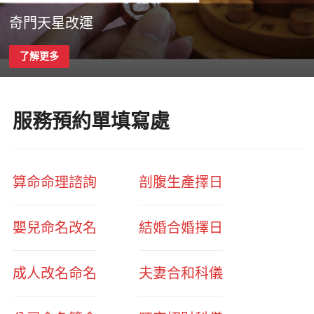
奇門天星改運
了解更多
服務預約單填寫處
算命命理諮詢
剖腹生產擇日
嬰兒命名改名
結婚合婚擇日
成人改名命名
夫妻合和科儀