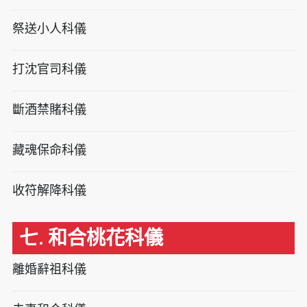
祭送小人科儀
打沈官司科儀
斷酒禁賭科儀
藏魂保命科儀
收符解降科儀
七. 和合桃花科儀
離婚辭祖科儀