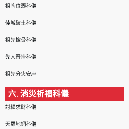
祖牌位遷科儀
佳城破土科儀
祖先撿骨科儀
先人晉塔科儀
祖先分火安座
六. 消災祈福科儀
討糧求財科儀
天羅地網科儀