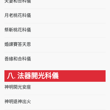
夫妻和合科儀
月老桃花科儀
祭斬桃花科儀
婚課賽答天恩
善緣和合科儀
八. 法器開光科儀
神明開光安座
神明退神出火