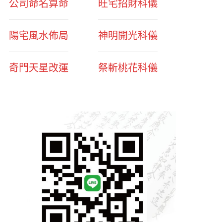
公司命名算命
旺宅招財科儀
陽宅風水佈局
神明開光科儀
奇門天星改運
祭斬桃花科儀