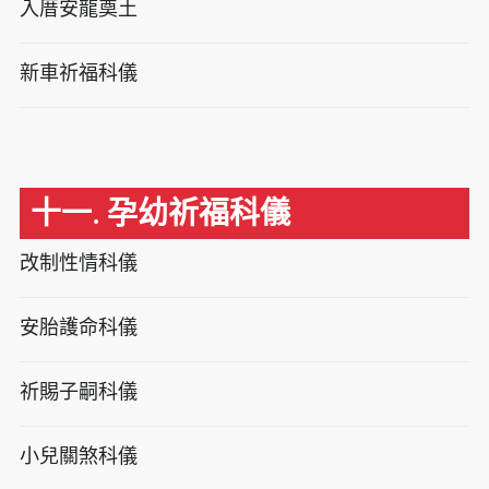
入厝安龍奠土
新車祈福科儀
十一. 孕幼祈福科儀
改制性情科儀
安胎護命科儀
祈賜子嗣科儀
小兒關煞科儀