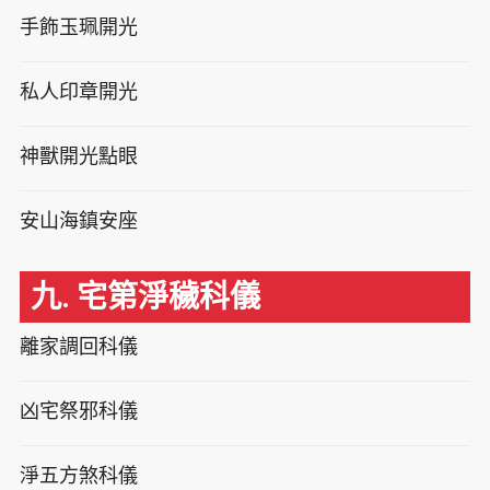
手飾玉珮開光
私人印章開光
神獸開光點眼
安山海鎮安座
九. 宅第淨穢科儀
離家調回科儀
凶宅祭邪科儀
淨五方煞科儀