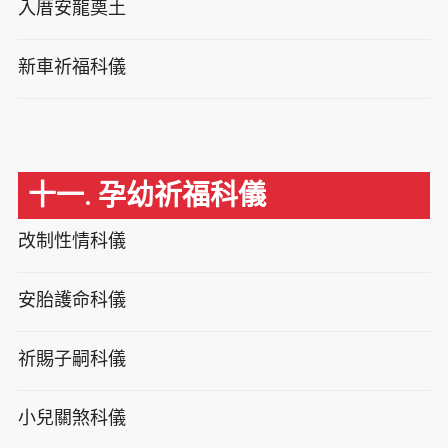
入厝安龍奠土
新車祈福科儀
十一. 孕幼祈福科儀
改制性情科儀
安胎護命科儀
祈賜子嗣科儀
小兒關煞科儀