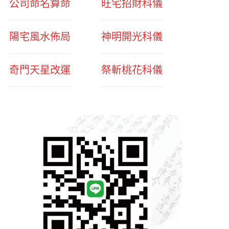
公司命名算命
旺宅招財科儀
陽宅風水佈局
神明開光科儀
奇門天星改運
祭斬桃花科儀