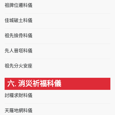
祖牌位遷科儀
佳城破土科儀
祖先撿骨科儀
先人晉塔科儀
祖先分火安座
六. 消災祈福科儀
討糧求財科儀
天羅地網科儀