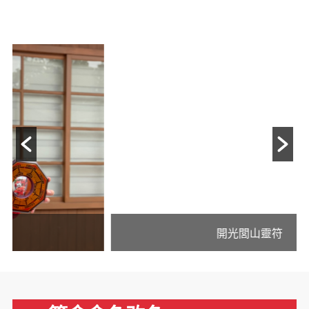
開光閭山靈符