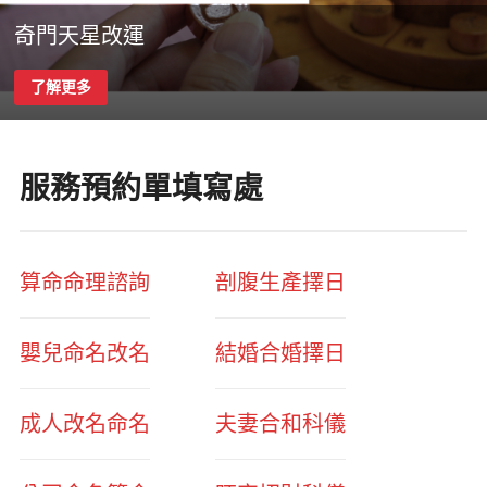
奇門天星改運
了解更多
服務預約單填寫處
算命命理諮詢
剖腹生產擇日
嬰兒命名改名
結婚合婚擇日
成人改名命名
夫妻合和科儀