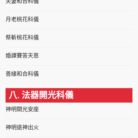
夫妻和合科儀
月老桃花科儀
祭斬桃花科儀
婚課賽答天恩
善緣和合科儀
八. 法器開光科儀
神明開光安座
神明退神出火