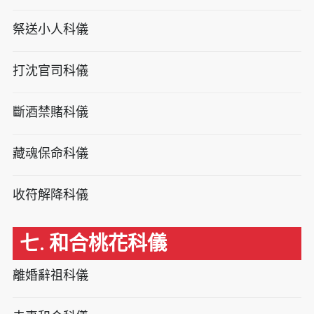
祭送小人科儀
打沈官司科儀
斷酒禁賭科儀
藏魂保命科儀
收符解降科儀
七. 和合桃花科儀
離婚辭祖科儀