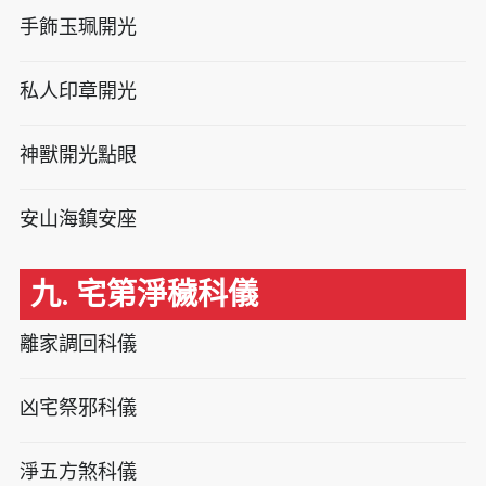
手飾玉珮開光
私人印章開光
神獸開光點眼
安山海鎮安座
九. 宅第淨穢科儀
離家調回科儀
凶宅祭邪科儀
淨五方煞科儀