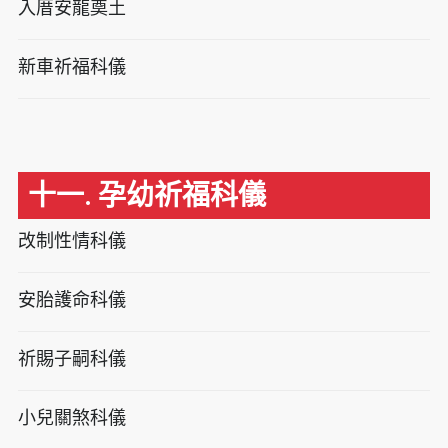
入厝安龍奠土
新車祈福科儀
十一. 孕幼祈福科儀
改制性情科儀
安胎護命科儀
祈賜子嗣科儀
小兒關煞科儀