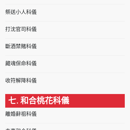
祭送小人科儀
打沈官司科儀
斷酒禁賭科儀
藏魂保命科儀
收符解降科儀
七. 和合桃花科儀
離婚辭祖科儀