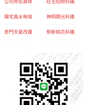
公司命名算命
旺宅招財科儀
陽宅風水佈局
神明開光科儀
奇門天星改運
祭斬桃花科儀