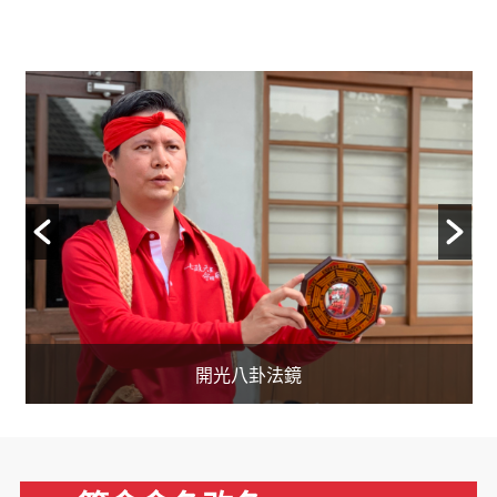
開光閭山靈符