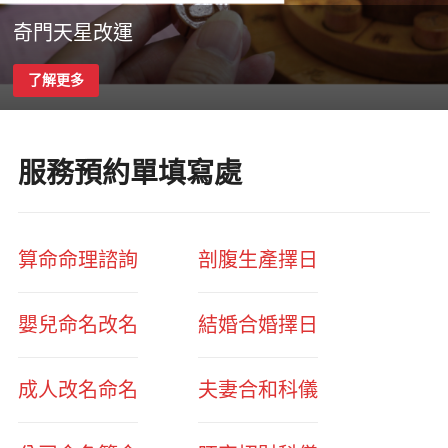
奇門天星改運
了解更多
服務預約單填寫處
算命命理諮詢
剖腹生產擇日
嬰兒命名改名
結婚合婚擇日
成人改名命名
夫妻合和科儀