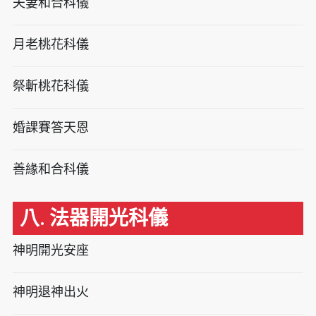
夫妻和合科儀
月老桃花科儀
祭斬桃花科儀
婚課賽答天恩
善緣和合科儀
八. 法器開光科儀
神明開光安座
神明退神出火