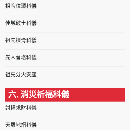
祖牌位遷科儀
佳城破土科儀
祖先撿骨科儀
先人晉塔科儀
祖先分火安座
六. 消災祈福科儀
討糧求財科儀
天羅地網科儀