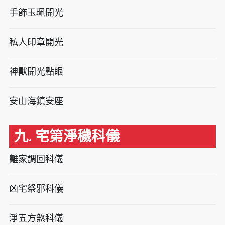
手飾玉珮開光
私人印章開光
神獸開光點眼
安山海鎮安座
九. 宅第淨穢科儀
離家調回科儀
凶宅祭邪科儀
淨五方煞科儀