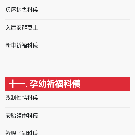
房屋銷售科儀
入厝安龍奠土
新車祈福科儀
十一. 孕幼祈福科儀
改制性情科儀
安胎護命科儀
祈賜子嗣科儀