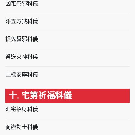
凶宅祭邪科儀
淨五方煞科儀
捉鬼驅邪科儀
祭送火神科儀
上樑安座科儀
十. 宅第祈福科儀
旺宅招財科儀
商辦動土科儀