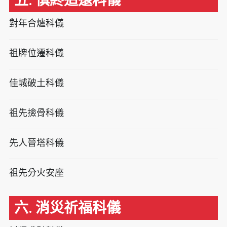
五. 慎終追遠科儀
對年合爐科儀
祖牌位遷科儀
佳城破土科儀
祖先撿骨科儀
先人晉塔科儀
祖先分火安座
六. 消災祈福科儀