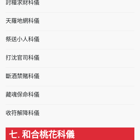
討糧求財科儀
天羅地網科儀
祭送小人科儀
打沈官司科儀
斷酒禁賭科儀
藏魂保命科儀
收符解降科儀
七. 和合桃花科儀