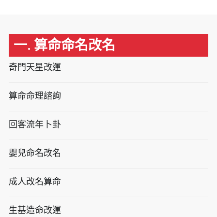
一. 算命命名改名
奇門天星改運
算命命理諮詢
回客流年卜卦
嬰兒命名改名
成人改名算命
生基造命改運