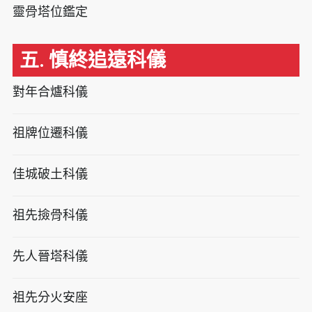
靈骨塔位鑑定
五. 慎終追遠科儀
對年合爐科儀
祖牌位遷科儀
佳城破土科儀
祖先撿骨科儀
先人晉塔科儀
祖先分火安座