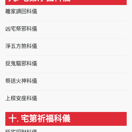
離家調回科儀
凶宅祭邪科儀
淨五方煞科儀
捉鬼驅邪科儀
祭送火神科儀
上樑安座科儀
十. 宅第祈福科儀