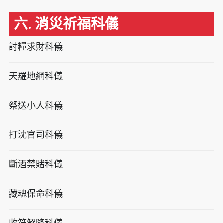
六. 消災祈福科儀
討糧求財科儀
天羅地網科儀
祭送小人科儀
打沈官司科儀
斷酒禁賭科儀
藏魂保命科儀
收符解降科儀