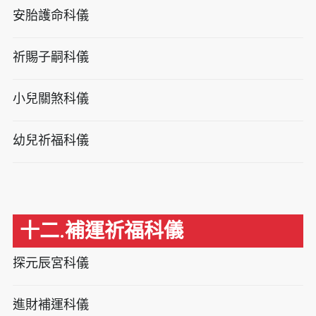
安胎護命科儀
祈賜子嗣科儀
小兒關煞科儀
幼兒祈福科儀
十二.補運祈福科儀
探元辰宮科儀
進財補運科儀