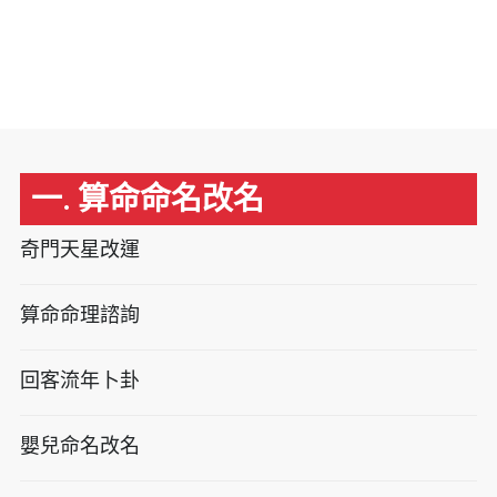
一. 算命命名改名
奇門天星改運
算命命理諮詢
回客流年卜卦
嬰兒命名改名