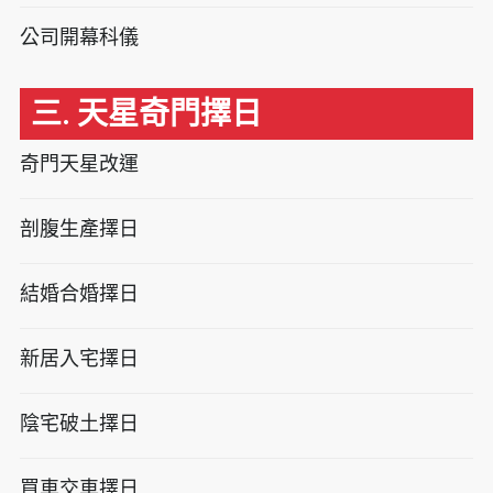
公司開幕科儀
三. 天星奇門擇日
奇門天星改運
剖腹生產擇日
結婚合婚擇日
新居入宅擇日
陰宅破土擇日
買車交車擇日