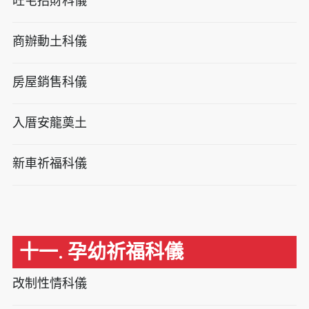
旺宅招財科儀
商辦動土科儀
房屋銷售科儀
入厝安龍奠土
新車祈福科儀
十一. 孕幼祈福科儀
改制性情科儀