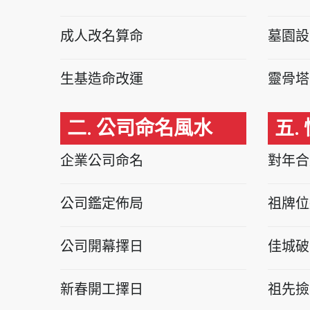
成人改名算命
墓園設
生基造命改運
靈骨塔
二. 公司命名風水
五.
企業公司命名
對年合
公司鑑定佈局
祖牌位
公司開幕擇日
佳城破
新春開工擇日
祖先撿