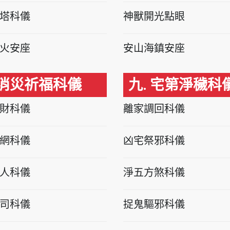
塔科儀
神獸開光點眼
火安座
安山海鎮安座
 消災祈福科儀
九. 宅第淨穢科
財科儀
離家調回科儀
網科儀
凶宅祭邪科儀
人科儀
淨五方煞科儀
司科儀
捉鬼驅邪科儀