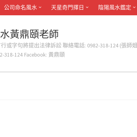
公司命名風水
天星奇門擇日
陰陽風水鑑定
風水黃鼎頤老師
律訴訟 聯絡電話: 0982-318-124 (張師姐) EMAIL: d
-318-124 Facebook: 黃鼎頤