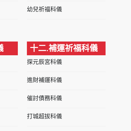
幼兒祈福科儀
儀
十二.補運祈福科儀
探元辰宮科儀
進財補運科儀
催討債務科儀
打城超拔科儀