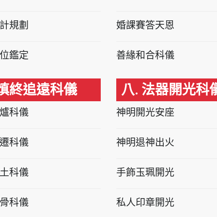
計規劃
婚課賽答天恩
位鑑定
善緣和合科儀
 慎終追遠科儀
八. 法器開光科
爐科儀
神明開光安座
遷科儀
神明退神出火
土科儀
手飾玉珮開光
骨科儀
私人印章開光