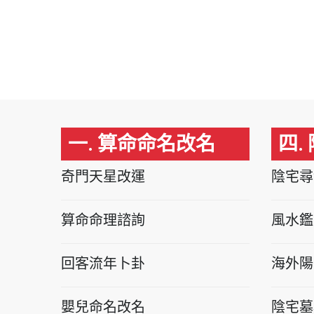
一. 算命命名改名
四.
奇門天星改運
陰宅尋
算命命理諮詢
風水鑑
回客流年卜卦
海外陽
嬰兒命名改名
陰宅墓