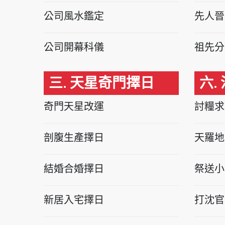
公司風水鑑定
先人晉
公司開幕科儀
祖先分
三. 天星奇門擇日
六.
奇門天星改運
討糧求
剖腹生產擇日
天羅地
結婚合婚擇日
祭送小
新居入宅擇日
打沈官