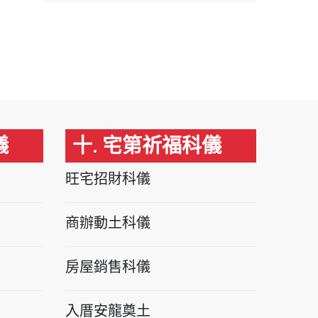
儀
十. 宅第祈福科儀
旺宅招財科儀
商辦動土科儀
房屋銷售科儀
入厝安龍奠土