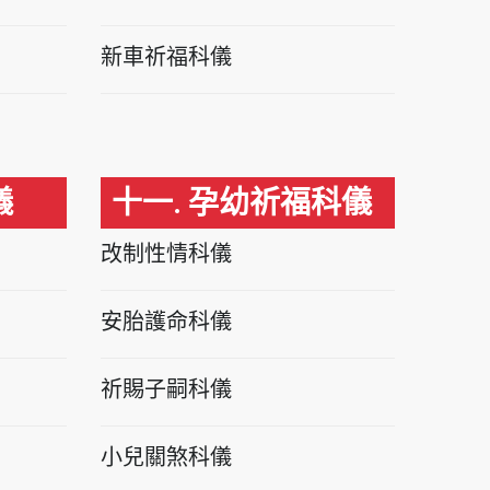
新車祈福科儀
儀
十一. 孕幼祈福科儀
改制性情科儀
安胎護命科儀
祈賜子嗣科儀
小兒關煞科儀