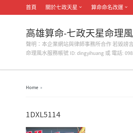
首頁
關於七政天星
算命命名改運
高雄算命-七政天星命理
聲明：本企業網站與律師事務所合作 若毀謗言行或字句將提出法
命理風水服務帳號 ID: dingyihuang 或 電話: 0982
Home
»
1DXL5114