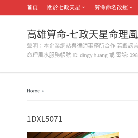
首頁
關於七政天星
算命命名改運
高雄算命-七政天星命理
聲明：本企業網站與律師事務所合作 若毀謗言行或字句將提出法
命理風水服務帳號 ID: dingyihuang 或 電話: 0982
Home
»
1DXL5071