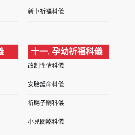
新車祈福科儀
儀
十一. 孕幼祈福科儀
改制性情科儀
安胎護命科儀
祈賜子嗣科儀
小兒關煞科儀