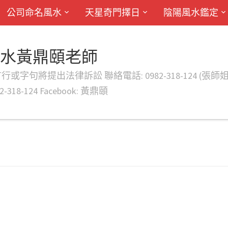
公司命名風水
天星奇門擇日
陰陽風水鑑定
風水黃鼎頤老師
律訴訟 聯絡電話: 0982-318-124 (張師姐) EMAIL: d
-318-124 Facebook: 黃鼎頤