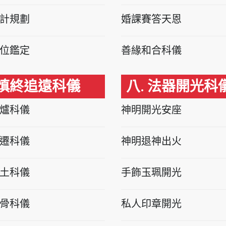
計規劃
婚課賽答天恩
位鑑定
善緣和合科儀
 慎終追遠科儀
八. 法器開光科
爐科儀
神明開光安座
遷科儀
神明退神出火
土科儀
手飾玉珮開光
骨科儀
私人印章開光