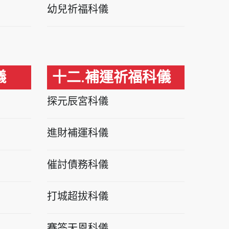
幼兒祈福科儀
儀
十二.補運祈福科儀
探元辰宮科儀
進財補運科儀
催討債務科儀
打城超拔科儀
賽答天恩科儀