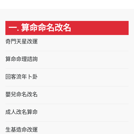
一. 算命命名改名
奇門天星改運
算命命理諮詢
回客流年卜卦
嬰兒命名改名
成人改名算命
生基造命改運