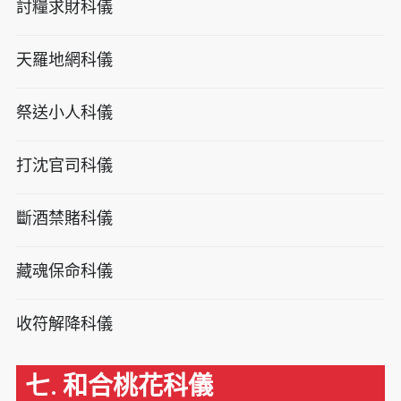
討糧求財科儀
天羅地網科儀
祭送小人科儀
打沈官司科儀
斷酒禁賭科儀
藏魂保命科儀
收符解降科儀
七. 和合桃花科儀