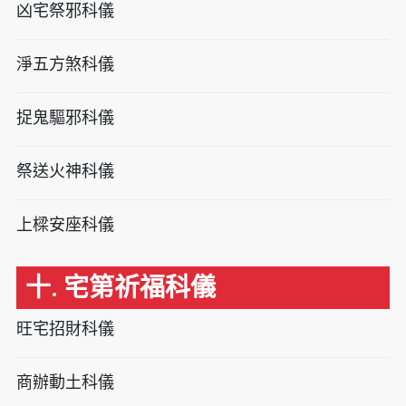
凶宅祭邪科儀
淨五方煞科儀
捉鬼驅邪科儀
祭送火神科儀
上樑安座科儀
十. 宅第祈福科儀
旺宅招財科儀
商辦動土科儀