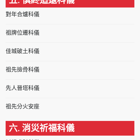
五. 慎終追遠科儀
對年合爐科儀
祖牌位遷科儀
佳城破土科儀
祖先撿骨科儀
先人晉塔科儀
祖先分火安座
六. 消災祈福科儀