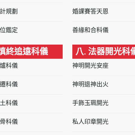
計規劃
婚課賽答天恩
位鑑定
善緣和合科儀
 慎終追遠科儀
八. 法器開光科
爐科儀
神明開光安座
遷科儀
神明退神出火
土科儀
手飾玉珮開光
骨科儀
私人印章開光