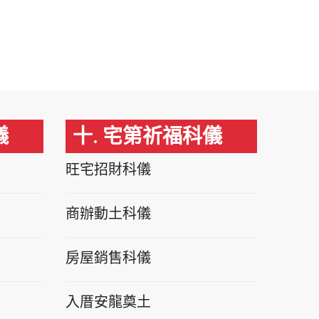
儀
十. 宅第祈福科儀
旺宅招財科儀
商辦動土科儀
房屋銷售科儀
入厝安龍奠土