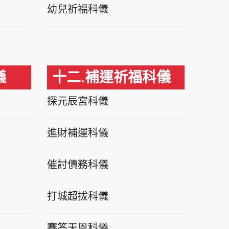
幼兒祈福科儀
儀
十二.補運祈福科儀
探元辰宮科儀
進財補運科儀
催討債務科儀
打城超拔科儀
賽答天恩科儀