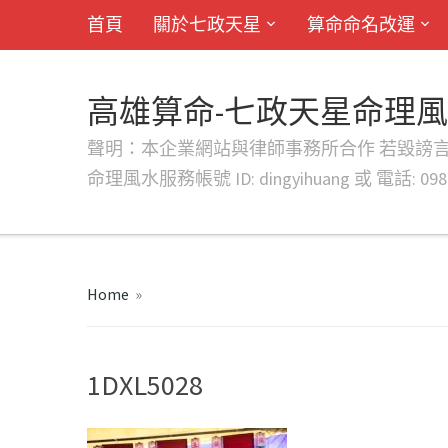
首頁
關於七政天星
算命命名改運
高雄算命-七政天星命理
聲明：本企業網站與律師事務所合作 若毀謗言行或字句將提出法
命理風水服務帳號 ID: dingyihuang 或 電話: 0982
Home
»
1DXL5028