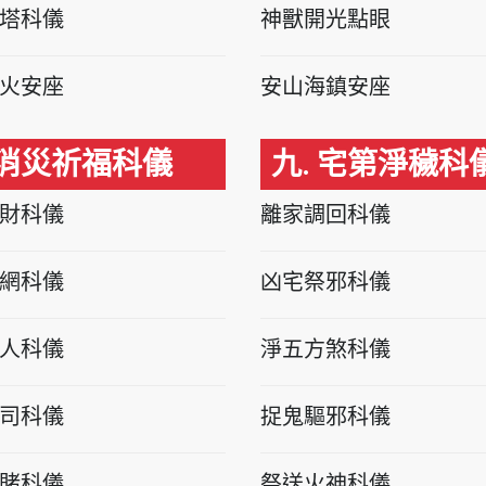
塔科儀
神獸開光點眼
火安座
安山海鎮安座
 消災祈福科儀
九. 宅第淨穢科
財科儀
離家調回科儀
網科儀
凶宅祭邪科儀
人科儀
淨五方煞科儀
司科儀
捉鬼驅邪科儀
賭科儀
祭送火神科儀