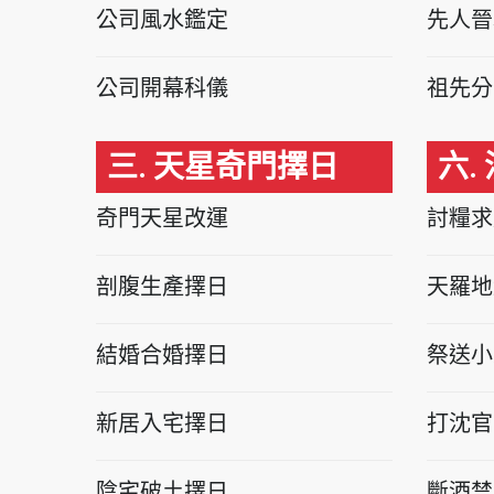
公司風水鑑定
先人晉
公司開幕科儀
祖先分
三. 天星奇門擇日
六.
奇門天星改運
討糧求
剖腹生產擇日
天羅地
結婚合婚擇日
祭送小
新居入宅擇日
打沈官
陰宅破土擇日
斷酒禁