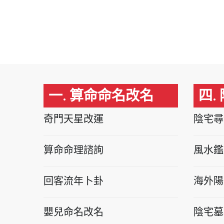
一. 算命命名改名
四.
奇門天星改運
陰宅尋
算命命理諮詢
風水鑑
回客流年卜卦
海外陽
嬰兒命名改名
陰宅墓