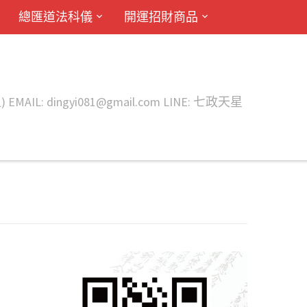
總匯道法科儀
開運招財商品
ingyi081@gmail.com LINE: 七政天星