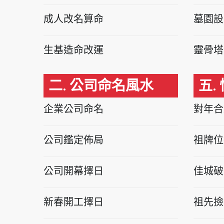
成人改名算命
墓園設
生基造命改運
靈骨塔
二. 公司命名風水
五.
企業公司命名
對年合
公司鑑定佈局
祖牌位
公司開幕擇日
佳城破
新春開工擇日
祖先撿