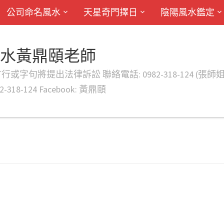
公司命名風水
天星奇門擇日
陰陽風水鑑定
風水黃鼎頤老師
律訴訟 聯絡電話: 0982-318-124 (張師姐) EMAIL: d
-318-124 Facebook: 黃鼎頤