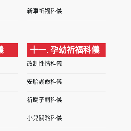
新車祈福科儀
儀
十一. 孕幼祈福科儀
改制性情科儀
安胎護命科儀
祈賜子嗣科儀
小兒關煞科儀