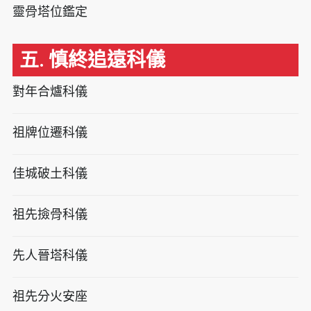
靈骨塔位鑑定
五. 慎終追遠科儀
對年合爐科儀
祖牌位遷科儀
佳城破土科儀
祖先撿骨科儀
先人晉塔科儀
祖先分火安座