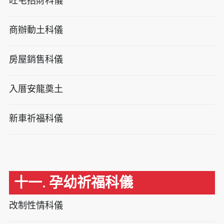
旺宅招財科儀
商辦動土科儀
房屋銷售科儀
入厝安龍奠土
新車祈福科儀
十一. 孕幼祈福科儀
改制性情科儀