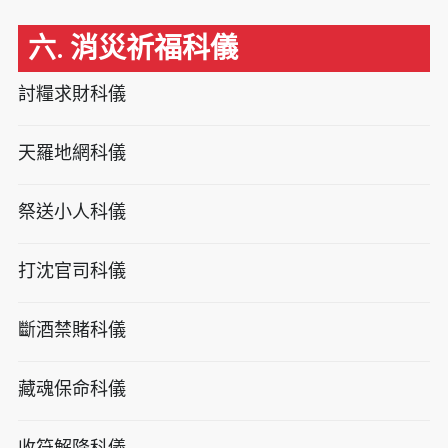
六. 消災祈福科儀
討糧求財科儀
天羅地網科儀
祭送小人科儀
打沈官司科儀
斷酒禁賭科儀
藏魂保命科儀
收符解降科儀