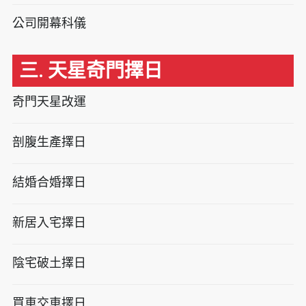
公司開幕科儀
三. 天星奇門擇日
奇門天星改運
剖腹生產擇日
結婚合婚擇日
新居入宅擇日
陰宅破土擇日
買車交車擇日