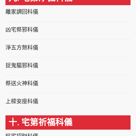
離家調回科儀
凶宅祭邪科儀
淨五方煞科儀
捉鬼驅邪科儀
祭送火神科儀
上樑安座科儀
十. 宅第祈福科儀