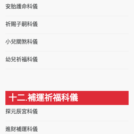
安胎護命科儀
祈賜子嗣科儀
小兒關煞科儀
幼兒祈福科儀
十二.補運祈福科儀
探元辰宮科儀
進財補運科儀