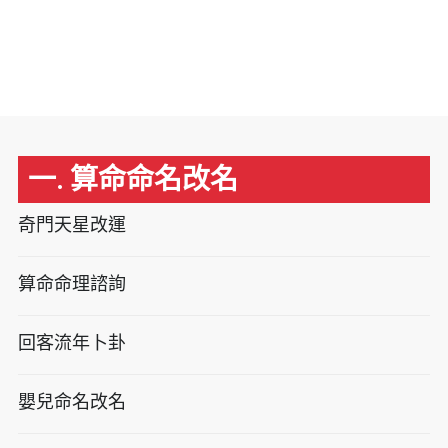
一. 算命命名改名
奇門天星改運
算命命理諮詢
回客流年卜卦
嬰兒命名改名