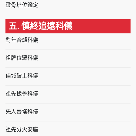
靈骨塔位鑑定
五. 慎終追遠科儀
對年合爐科儀
祖牌位遷科儀
佳城破土科儀
祖先撿骨科儀
先人晉塔科儀
祖先分火安座