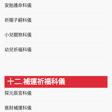
安胎護命科儀
祈賜子嗣科儀
小兒關煞科儀
幼兒祈福科儀
十二.補運祈福科儀
探元辰宮科儀
進財補運科儀