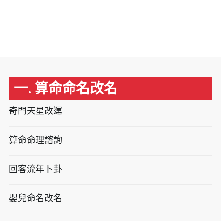
一. 算命命名改名
奇門天星改運
算命命理諮詢
回客流年卜卦
嬰兒命名改名