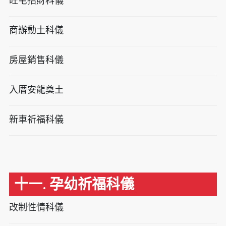
旺宅招財科儀
商辦動土科儀
房屋銷售科儀
入厝安龍奠土
新車祈福科儀
十一. 孕幼祈福科儀
改制性情科儀