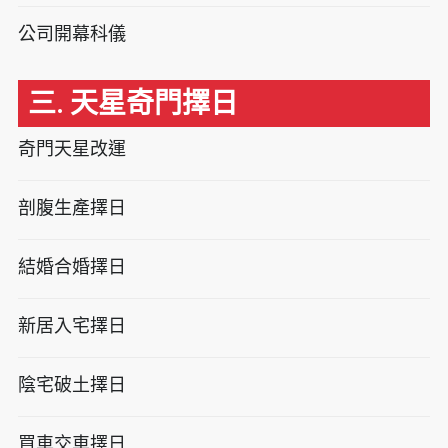
公司開幕科儀
三. 天星奇門擇日
奇門天星改運
剖腹生產擇日
結婚合婚擇日
新居入宅擇日
陰宅破土擇日
買車交車擇日