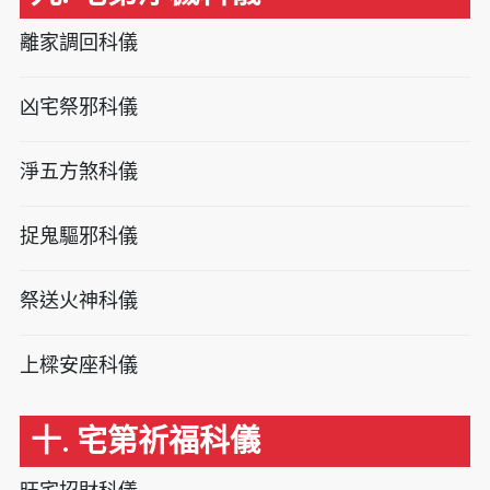
離家調回科儀
凶宅祭邪科儀
淨五方煞科儀
捉鬼驅邪科儀
祭送火神科儀
上樑安座科儀
十. 宅第祈福科儀