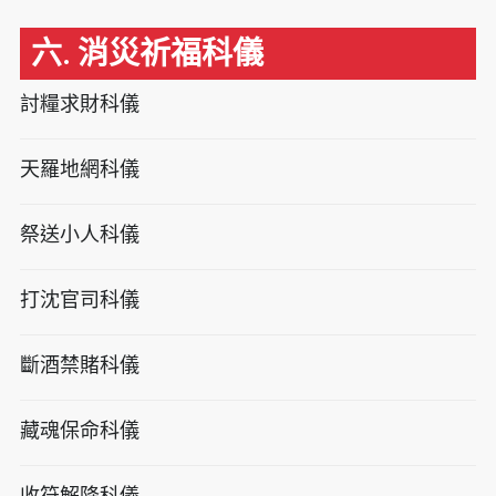
六. 消災祈福科儀
討糧求財科儀
天羅地網科儀
祭送小人科儀
打沈官司科儀
斷酒禁賭科儀
藏魂保命科儀
收符解降科儀