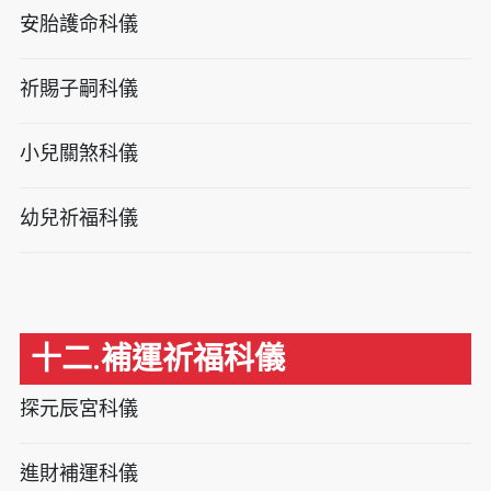
安胎護命科儀
祈賜子嗣科儀
小兒關煞科儀
幼兒祈福科儀
十二.補運祈福科儀
探元辰宮科儀
進財補運科儀