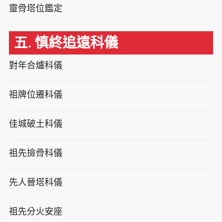
靈骨塔位鑑定
五. 慎終追遠科儀
對年合爐科儀
祖牌位遷科儀
佳城破土科儀
祖先撿骨科儀
先人晉塔科儀
祖先分火安座