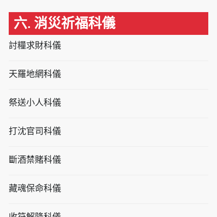
六. 消災祈福科儀
討糧求財科儀
天羅地網科儀
祭送小人科儀
打沈官司科儀
斷酒禁賭科儀
藏魂保命科儀
收符解降科儀