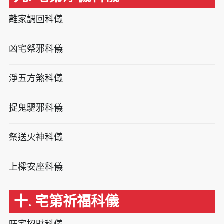
離家調回科儀
凶宅祭邪科儀
淨五方煞科儀
捉鬼驅邪科儀
祭送火神科儀
上樑安座科儀
十. 宅第祈福科儀