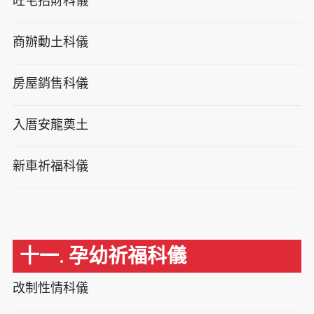
旺宅招財科儀
商辦動土科儀
房屋銷售科儀
入厝安龍奠土
新車祈福科儀
十一. 孕幼祈福科儀
改制性情科儀