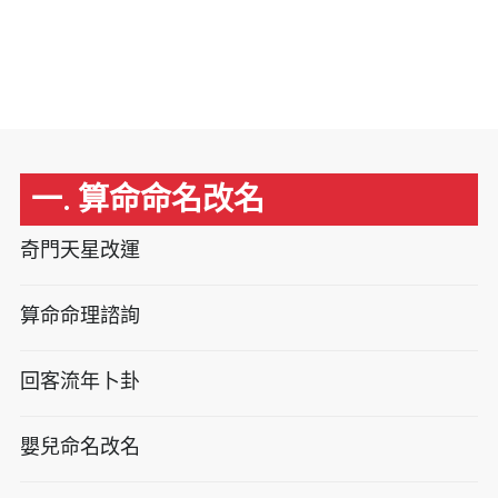
一. 算命命名改名
奇門天星改運
算命命理諮詢
回客流年卜卦
嬰兒命名改名