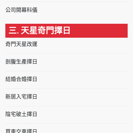
公司開幕科儀
三. 天星奇門擇日
奇門天星改運
剖腹生產擇日
結婚合婚擇日
新居入宅擇日
陰宅破土擇日
買車交車擇日