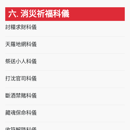
六. 消災祈福科儀
討糧求財科儀
天羅地網科儀
祭送小人科儀
打沈官司科儀
斷酒禁賭科儀
藏魂保命科儀
收符解降科儀