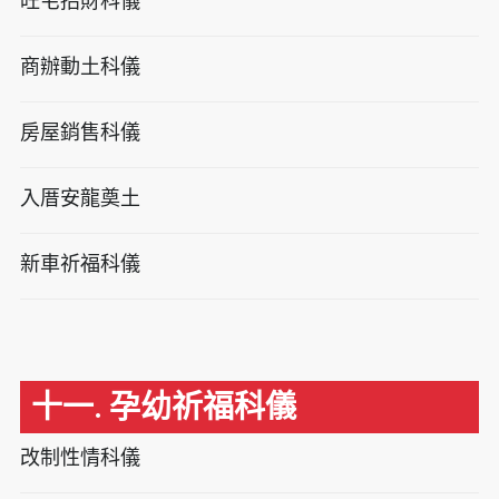
旺宅招財科儀
商辦動土科儀
房屋銷售科儀
入厝安龍奠土
新車祈福科儀
十一. 孕幼祈福科儀
改制性情科儀