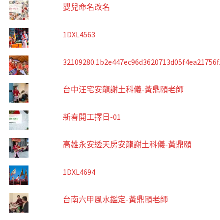
嬰兒命名改名
1DXL4563
32109280.1b2e447ec96d3620713d05f4ea21756f
台中汪宅安龍謝土科儀-黃鼎頤老師
新春開工擇日-01
高雄永安透天房安龍謝土科儀-黃鼎頤
1DXL4694
台南六甲風水鑑定-黃鼎頤老師