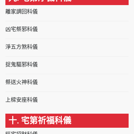
離家調回科儀
凶宅祭邪科儀
淨五方煞科儀
捉鬼驅邪科儀
祭送火神科儀
上樑安座科儀
十. 宅第祈福科儀