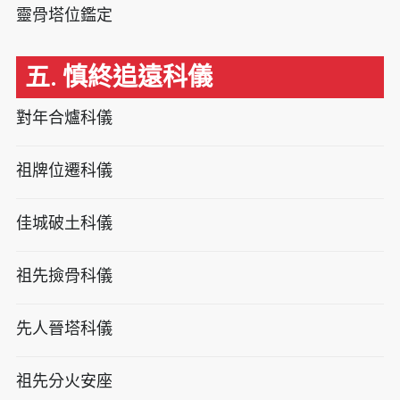
靈骨塔位鑑定
五. 慎終追遠科儀
對年合爐科儀
祖牌位遷科儀
佳城破土科儀
祖先撿骨科儀
先人晉塔科儀
祖先分火安座