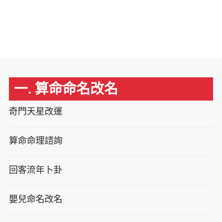
一. 算命命名改名
奇門天星改運
算命命理諮詢
回客流年卜卦
嬰兒命名改名