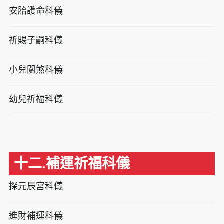
安胎護命科儀
祈賜子嗣科儀
小兒關煞科儀
幼兒祈福科儀
十二.補運祈福科儀
探元辰宮科儀
進財補運科儀