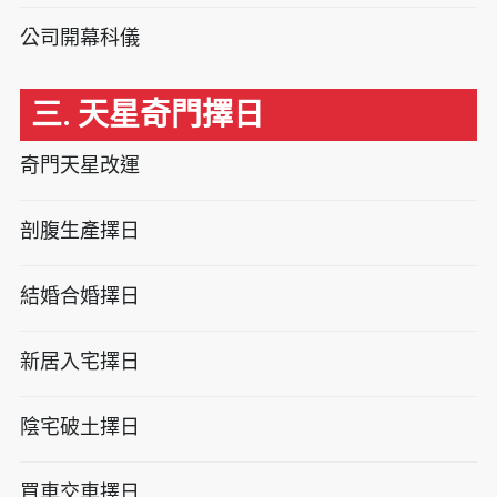
公司開幕科儀
三. 天星奇門擇日
奇門天星改運
剖腹生產擇日
結婚合婚擇日
新居入宅擇日
陰宅破土擇日
買車交車擇日