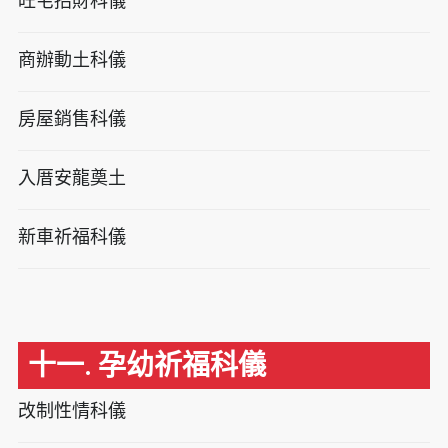
旺宅招財科儀
商辦動土科儀
房屋銷售科儀
入厝安龍奠土
新車祈福科儀
十一. 孕幼祈福科儀
改制性情科儀