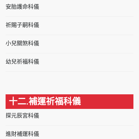
安胎護命科儀
祈賜子嗣科儀
小兒關煞科儀
幼兒祈福科儀
十二.補運祈福科儀
探元辰宮科儀
進財補運科儀