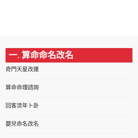
一. 算命命名改名
奇門天星改運
算命命理諮詢
回客流年卜卦
嬰兒命名改名