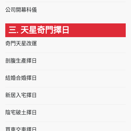
公司開幕科儀
三. 天星奇門擇日
奇門天星改運
剖腹生產擇日
結婚合婚擇日
新居入宅擇日
陰宅破土擇日
買車交車擇日