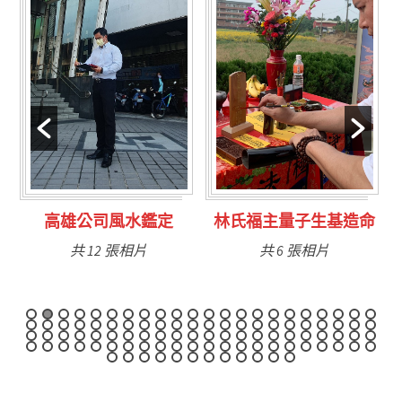
林氏福主量子生基造命
台南永康風水鑑定
共 6 張相片
共 9 張相片