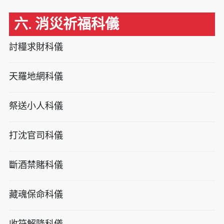
六. 消災祈福科儀
討糧求財科儀
天羅地網科儀
祭送小人科儀
打沈官司科儀
斷酒禁賭科儀
藏魂保命科儀
收符解降科儀