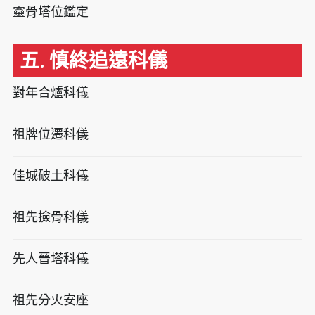
靈骨塔位鑑定
五. 慎終追遠科儀
對年合爐科儀
祖牌位遷科儀
佳城破土科儀
祖先撿骨科儀
先人晉塔科儀
祖先分火安座