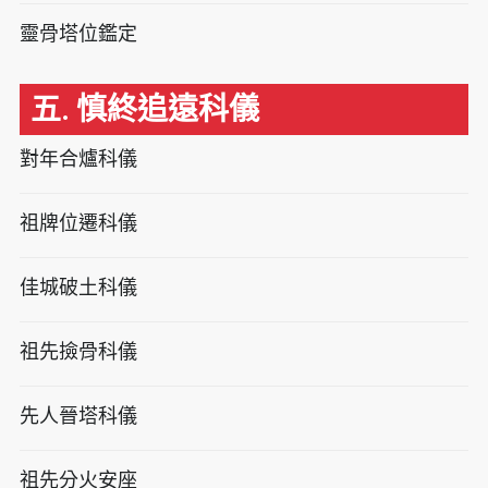
靈骨塔位鑑定
五. 慎終追遠科儀
對年合爐科儀
祖牌位遷科儀
佳城破土科儀
祖先撿骨科儀
先人晉塔科儀
祖先分火安座