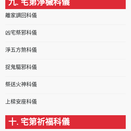
九. 宅第淨穢科儀
離家調回科儀
凶宅祭邪科儀
淨五方煞科儀
捉鬼驅邪科儀
祭送火神科儀
上樑安座科儀
十. 宅第祈福科儀