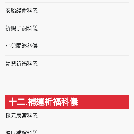
安胎護命科儀
祈賜子嗣科儀
小兒關煞科儀
幼兒祈福科儀
十二.補運祈福科儀
探元辰宮科儀
進財補運科儀