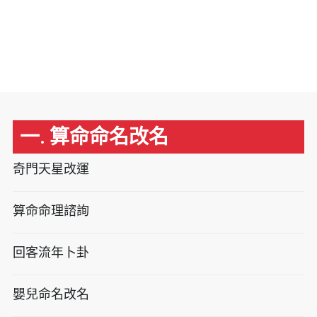
一. 算命命名改名
奇門天星改運
算命命理諮詢
回客流年卜卦
嬰兒命名改名