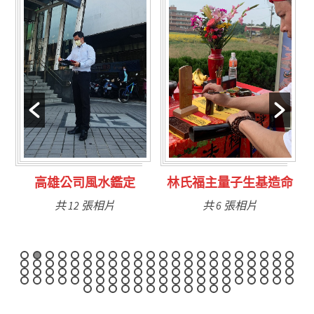
林氏福主量子生基造命
台南永康風水鑑定
共 6 張相片
共 9 張相片