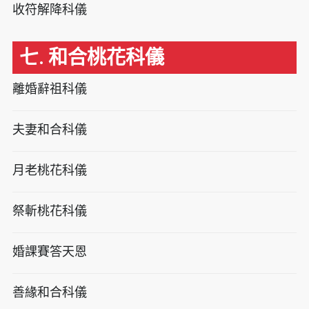
收符解降科儀
七. 和合桃花科儀
離婚辭祖科儀
夫妻和合科儀
月老桃花科儀
祭斬桃花科儀
婚課賽答天恩
善緣和合科儀