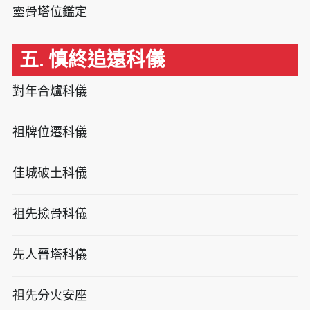
靈骨塔位鑑定
五. 慎終追遠科儀
對年合爐科儀
祖牌位遷科儀
佳城破土科儀
祖先撿骨科儀
先人晉塔科儀
祖先分火安座