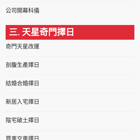
公司開幕科儀
三. 天星奇門擇日
奇門天星改運
剖腹生產擇日
結婚合婚擇日
新居入宅擇日
陰宅破土擇日
買車交車擇日