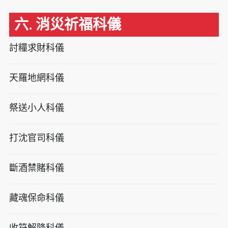
六. 消災祈福科儀
討糧求財科儀
天羅地網科儀
祭送小人科儀
打沈官司科儀
斷酒禁賭科儀
藏魂保命科儀
收符解降科儀