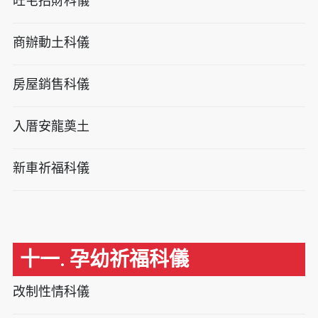
旺宅招財科儀
商辦動土科儀
房屋銷售科儀
入厝安龍奠土
新車祈福科儀
十一. 孕幼祈福科儀
改制性情科儀