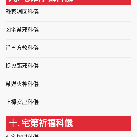
離家調回科儀
凶宅祭邪科儀
淨五方煞科儀
捉鬼驅邪科儀
祭送火神科儀
上樑安座科儀
十. 宅第祈福科儀