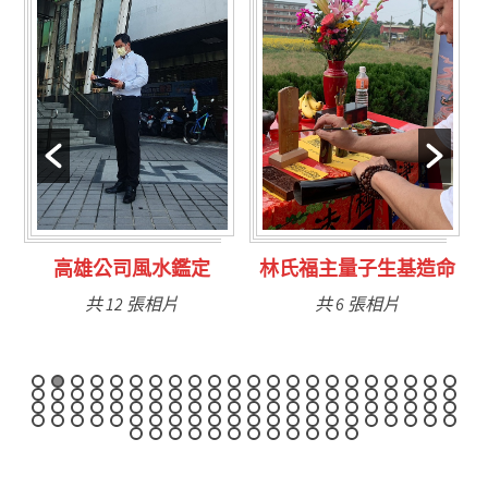
定
林氏福主量子生基造命
台南永康風水鑑定
共 6 張相片
共 9 張相片