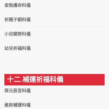
安胎護命科儀
祈賜子嗣科儀
小兒關煞科儀
幼兒祈福科儀
十二.補運祈福科儀
探元辰宮科儀
進財補運科儀