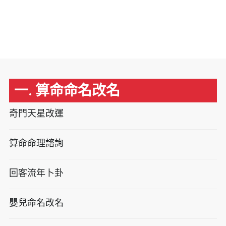
一. 算命命名改名
奇門天星改運
算命命理諮詢
回客流年卜卦
嬰兒命名改名