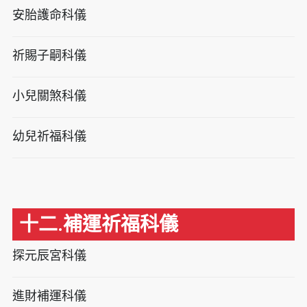
安胎護命科儀
祈賜子嗣科儀
小兒關煞科儀
幼兒祈福科儀
十二.補運祈福科儀
探元辰宮科儀
進財補運科儀