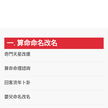
一. 算命命名改名
奇門天星改運
算命命理諮詢
回客流年卜卦
嬰兒命名改名