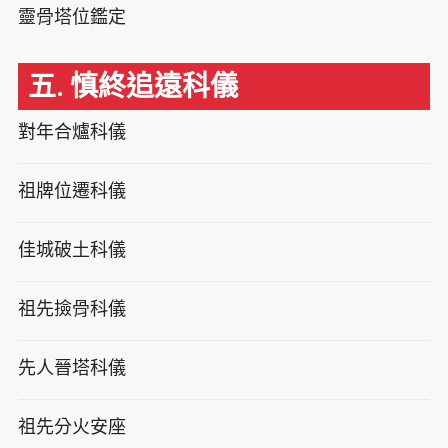
靈骨塔位鑑定
五. 慎終追遠科儀
對年合爐科儀
祖牌位遷科儀
佳城破土科儀
祖先撿骨科儀
先人晉塔科儀
祖先分火安座