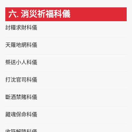
六. 消災祈福科儀
討糧求財科儀
天羅地網科儀
祭送小人科儀
打沈官司科儀
斷酒禁賭科儀
藏魂保命科儀
收符解降科儀