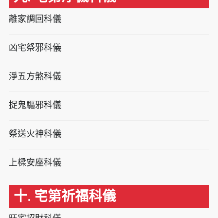
離家調回科儀
凶宅祭邪科儀
淨五方煞科儀
捉鬼驅邪科儀
祭送火神科儀
上樑安座科儀
十. 宅第祈福科儀