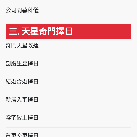
公司開幕科儀
三. 天星奇門擇日
奇門天星改運
剖腹生產擇日
結婚合婚擇日
新居入宅擇日
陰宅破土擇日
買車交車擇日