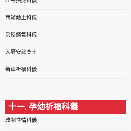
旺宅招財科儀
商辦動土科儀
房屋銷售科儀
入厝安龍奠土
新車祈福科儀
十一. 孕幼祈福科儀
改制性情科儀