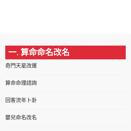
一. 算命命名改名
奇門天星改運
算命命理諮詢
回客流年卜卦
嬰兒命名改名