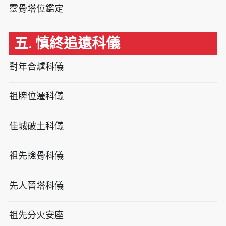
靈骨塔位鑑定
五. 慎終追遠科儀
對年合爐科儀
祖牌位遷科儀
佳城破土科儀
祖先撿骨科儀
先人晉塔科儀
祖先分火安座