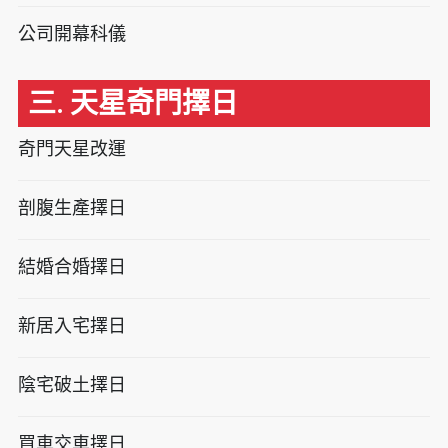
公司開幕科儀
三. 天星奇門擇日
奇門天星改運
剖腹生產擇日
結婚合婚擇日
新居入宅擇日
陰宅破土擇日
買車交車擇日