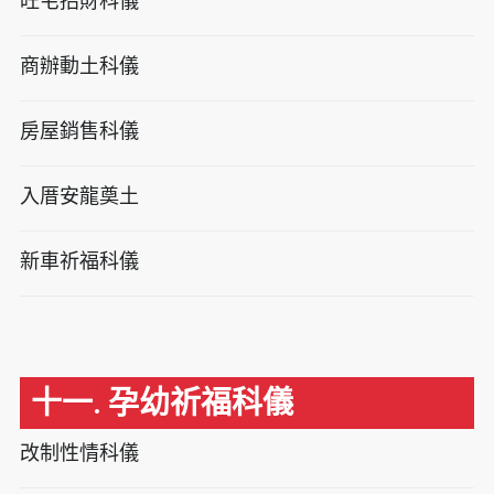
旺宅招財科儀
商辦動土科儀
房屋銷售科儀
入厝安龍奠土
新車祈福科儀
十一. 孕幼祈福科儀
改制性情科儀