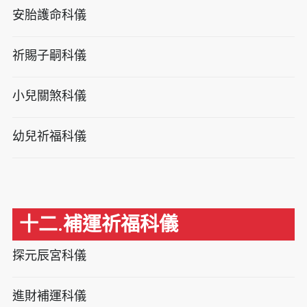
安胎護命科儀
祈賜子嗣科儀
小兒關煞科儀
幼兒祈福科儀
十二.補運祈福科儀
探元辰宮科儀
進財補運科儀