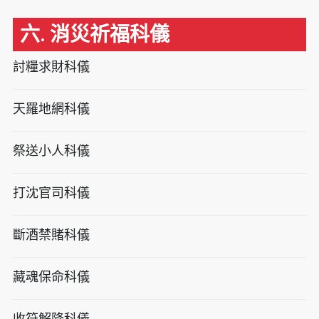
六. 消災祈福科儀
討糧求財科儀
天羅地網科儀
祭送小人科儀
打沈官司科儀
斷酒禁賭科儀
藏魂保命科儀
收符解降科儀