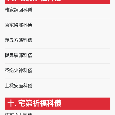
離家調回科儀
凶宅祭邪科儀
淨五方煞科儀
捉鬼驅邪科儀
祭送火神科儀
上樑安座科儀
十. 宅第祈福科儀