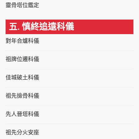
靈骨塔位鑑定
五. 慎終追遠科儀
對年合爐科儀
祖牌位遷科儀
佳城破土科儀
祖先撿骨科儀
先人晉塔科儀
祖先分火安座