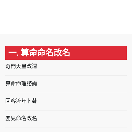
一. 算命命名改名
奇門天星改運
算命命理諮詢
回客流年卜卦
嬰兒命名改名