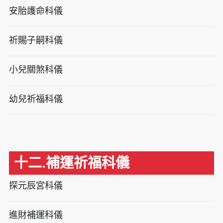
安胎護命科儀
祈賜子嗣科儀
小兒關煞科儀
幼兒祈福科儀
十二.補運祈福科儀
探元辰宮科儀
進財補運科儀