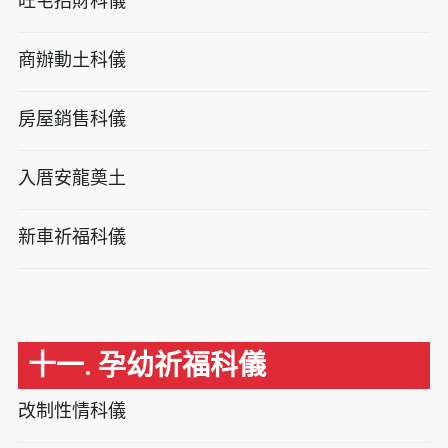
旺宅招財科儀
商辦動土科儀
房屋銷售科儀
入厝安龍奠土
新車祈福科儀
十一. 孕幼祈福科儀
改制性情科儀