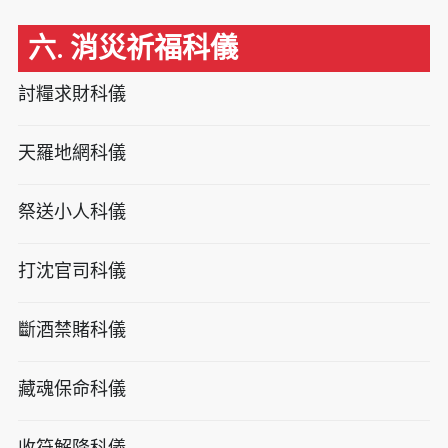
六. 消災祈福科儀
討糧求財科儀
天羅地網科儀
祭送小人科儀
打沈官司科儀
斷酒禁賭科儀
藏魂保命科儀
收符解降科儀