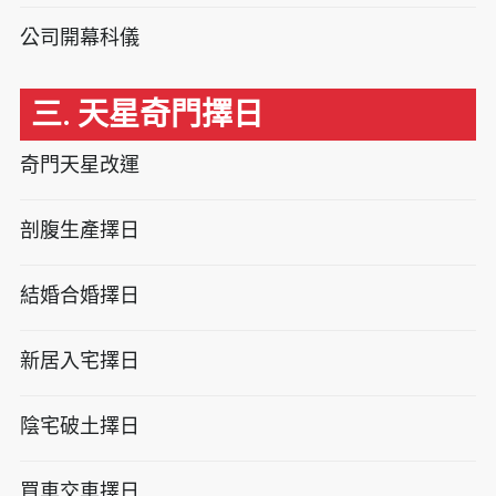
公司開幕科儀
三. 天星奇門擇日
奇門天星改運
剖腹生產擇日
結婚合婚擇日
新居入宅擇日
陰宅破土擇日
買車交車擇日