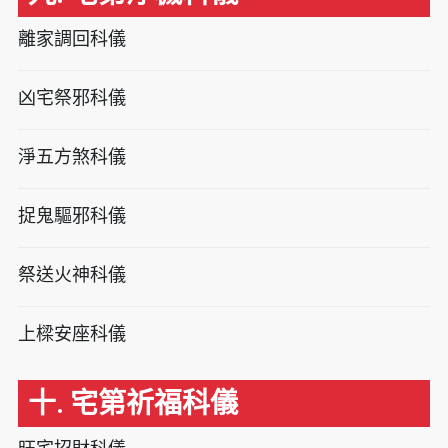
離家調回科儀
凶宅祭邪科儀
淨五方煞科儀
捉鬼驅邪科儀
祭送火神科儀
上樑安座科儀
十. 宅第祈福科儀