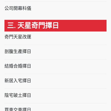
公司開幕科儀
三. 天星奇門擇日
奇門天星改運
剖腹生產擇日
結婚合婚擇日
新居入宅擇日
陰宅破土擇日
買車交車擇日