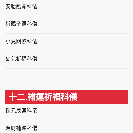
安胎護命科儀
祈賜子嗣科儀
小兒關煞科儀
幼兒祈福科儀
十二.補運祈福科儀
探元辰宮科儀
進財補運科儀