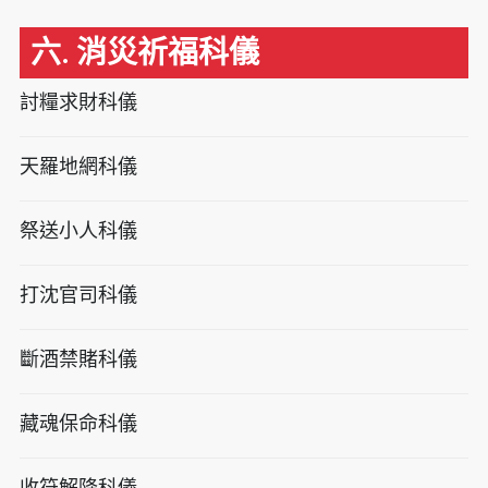
六. 消災祈福科儀
討糧求財科儀
天羅地網科儀
祭送小人科儀
打沈官司科儀
斷酒禁賭科儀
藏魂保命科儀
收符解降科儀