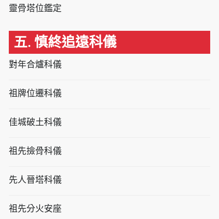
靈骨塔位鑑定
五. 慎終追遠科儀
對年合爐科儀
祖牌位遷科儀
佳城破土科儀
祖先撿骨科儀
先人晉塔科儀
祖先分火安座