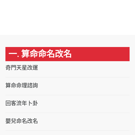
一. 算命命名改名
奇門天星改運
算命命理諮詢
回客流年卜卦
嬰兒命名改名