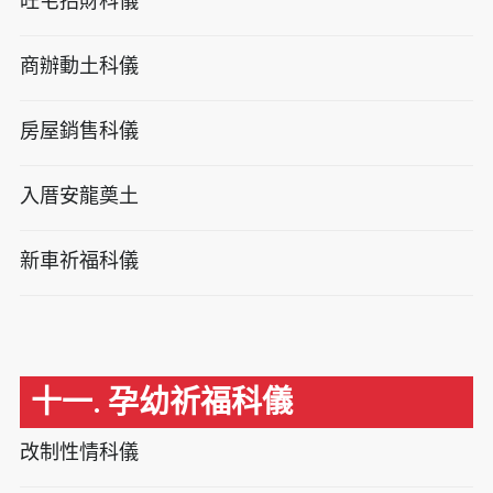
旺宅招財科儀
商辦動土科儀
房屋銷售科儀
入厝安龍奠土
新車祈福科儀
十一. 孕幼祈福科儀
改制性情科儀