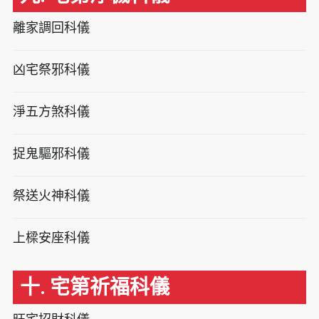
離家調回科儀
凶宅祭邪科儀
淨五方煞科儀
捉鬼驅邪科儀
祭送火神科儀
上樑安座科儀
十. 宅第祈福科儀