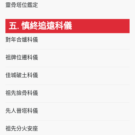
靈骨塔位鑑定
五. 慎終追遠科儀
對年合爐科儀
祖牌位遷科儀
佳城破土科儀
祖先撿骨科儀
先人晉塔科儀
祖先分火安座