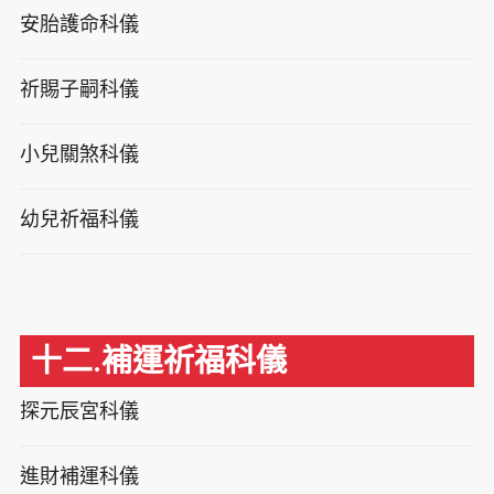
安胎護命科儀
祈賜子嗣科儀
小兒關煞科儀
幼兒祈福科儀
十二.補運祈福科儀
探元辰宮科儀
進財補運科儀