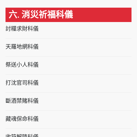
六. 消災祈福科儀
討糧求財科儀
天羅地網科儀
祭送小人科儀
打沈官司科儀
斷酒禁賭科儀
藏魂保命科儀
收符解降科儀