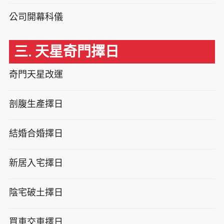
公司開幕科儀
三. 天星奇門擇日
奇門天星改運
剖腹生產擇日
結婚合婚擇日
新居入宅擇日
陰宅破土擇日
買車交車擇日