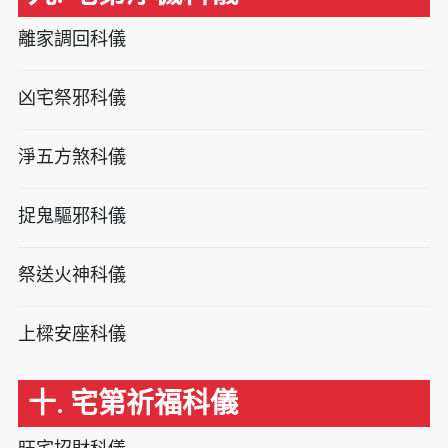
離家調回科儀
凶宅祭邪科儀
淨五方煞科儀
捉鬼驅邪科儀
祭送火神科儀
上樑安座科儀
十. 宅第祈福科儀