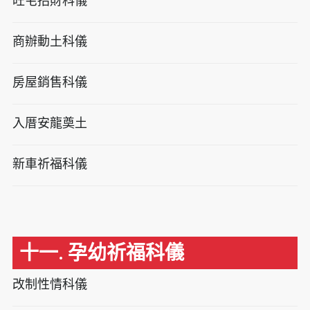
旺宅招財科儀
商辦動土科儀
房屋銷售科儀
入厝安龍奠土
新車祈福科儀
十一. 孕幼祈福科儀
改制性情科儀