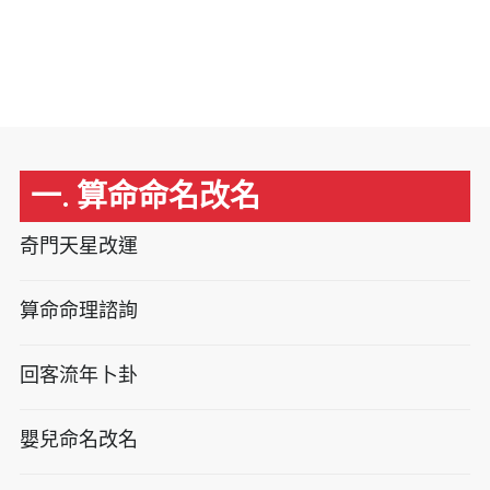
一. 算命命名改名
奇門天星改運
算命命理諮詢
回客流年卜卦
嬰兒命名改名