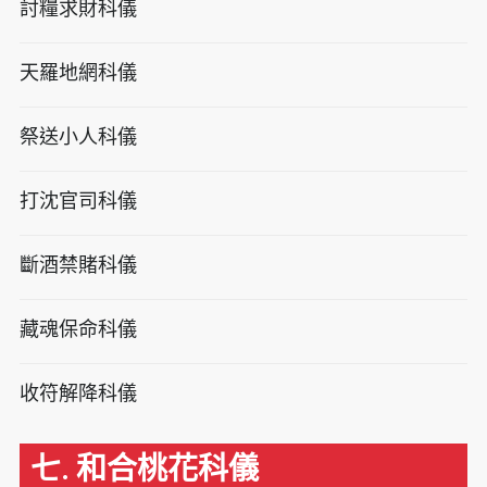
討糧求財科儀
天羅地網科儀
祭送小人科儀
打沈官司科儀
斷酒禁賭科儀
藏魂保命科儀
收符解降科儀
七. 和合桃花科儀