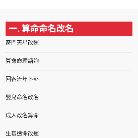
一. 算命命名改名
奇門天星改運
算命命理諮詢
回客流年卜卦
嬰兒命名改名
成人改名算命
生基造命改運