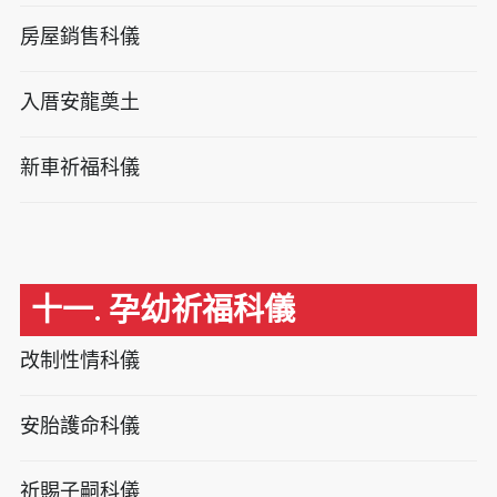
房屋銷售科儀
入厝安龍奠土
新車祈福科儀
十一. 孕幼祈福科儀
改制性情科儀
安胎護命科儀
祈賜子嗣科儀