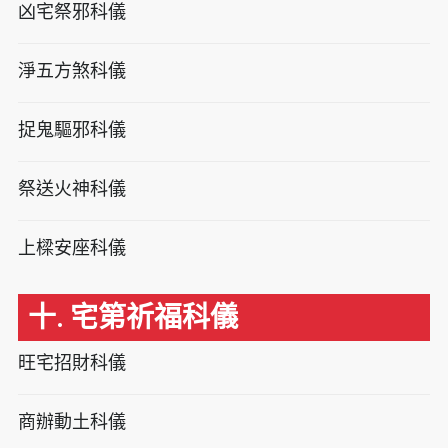
凶宅祭邪科儀
淨五方煞科儀
捉鬼驅邪科儀
祭送火神科儀
上樑安座科儀
十. 宅第祈福科儀
旺宅招財科儀
商辦動土科儀