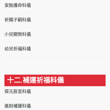
安胎護命科儀
祈賜子嗣科儀
小兒關煞科儀
幼兒祈福科儀
十二.補運祈福科儀
探元辰宮科儀
進財補運科儀