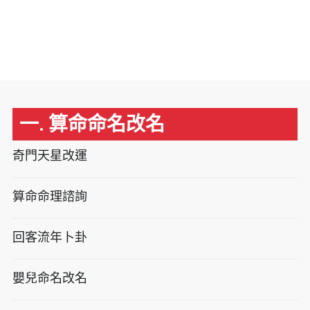
一. 算命命名改名
奇門天星改運
算命命理諮詢
回客流年卜卦
嬰兒命名改名