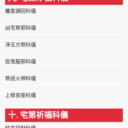
離家調回科儀
凶宅祭邪科儀
淨五方煞科儀
捉鬼驅邪科儀
祭送火神科儀
上樑安座科儀
十. 宅第祈福科儀