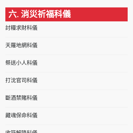
六. 消災祈福科儀
討糧求財科儀
天羅地網科儀
祭送小人科儀
打沈官司科儀
斷酒禁賭科儀
藏魂保命科儀
收符解降科儀