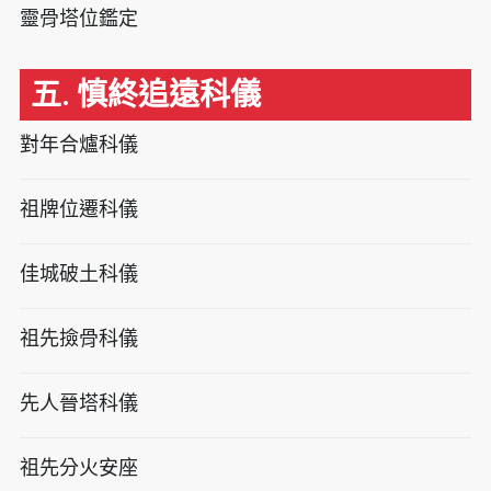
靈骨塔位鑑定
五. 慎終追遠科儀
對年合爐科儀
祖牌位遷科儀
佳城破土科儀
祖先撿骨科儀
先人晉塔科儀
祖先分火安座