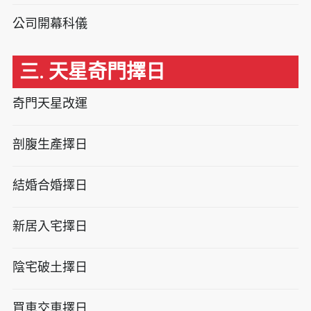
公司開幕科儀
三. 天星奇門擇日
奇門天星改運
剖腹生產擇日
結婚合婚擇日
新居入宅擇日
陰宅破土擇日
買車交車擇日