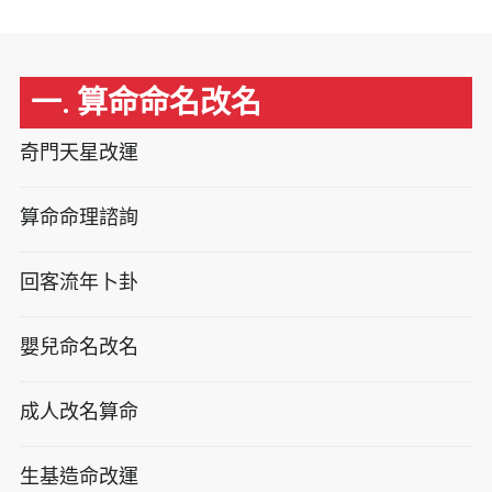
一. 算命命名改名
奇門天星改運
算命命理諮詢
回客流年卜卦
嬰兒命名改名
成人改名算命
生基造命改運