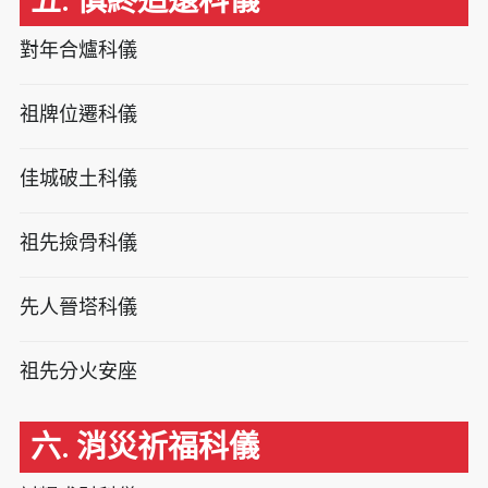
五. 慎終追遠科儀
對年合爐科儀
祖牌位遷科儀
佳城破土科儀
祖先撿骨科儀
先人晉塔科儀
祖先分火安座
六. 消災祈福科儀