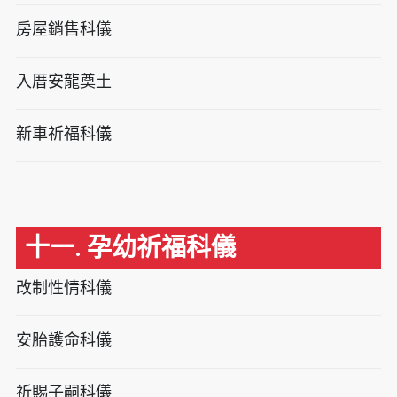
房屋銷售科儀
入厝安龍奠土
新車祈福科儀
十一. 孕幼祈福科儀
改制性情科儀
安胎護命科儀
祈賜子嗣科儀