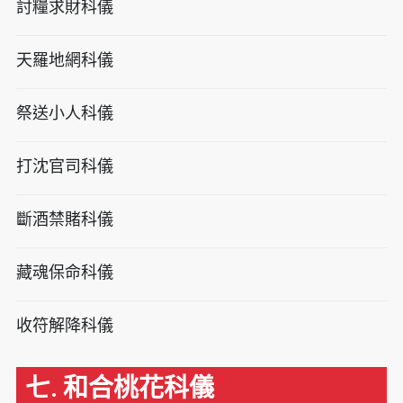
討糧求財科儀
天羅地網科儀
祭送小人科儀
打沈官司科儀
斷酒禁賭科儀
藏魂保命科儀
收符解降科儀
七. 和合桃花科儀