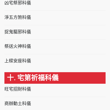
凶宅祭邪科儀
淨五方煞科儀
捉鬼驅邪科儀
祭送火神科儀
上樑安座科儀
十. 宅第祈福科儀
旺宅招財科儀
商辦動土科儀