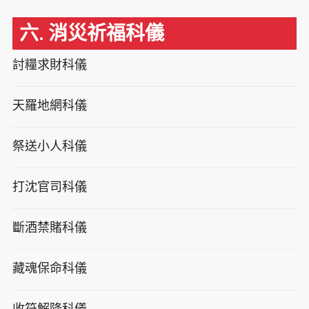
六. 消災祈福科儀
討糧求財科儀
天羅地網科儀
祭送小人科儀
打沈官司科儀
斷酒禁賭科儀
藏魂保命科儀
收符解降科儀