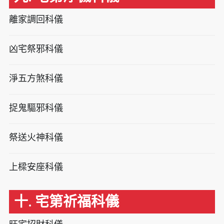
離家調回科儀
凶宅祭邪科儀
淨五方煞科儀
捉鬼驅邪科儀
祭送火神科儀
上樑安座科儀
十. 宅第祈福科儀