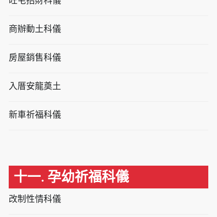
旺宅招財科儀
商辦動土科儀
房屋銷售科儀
入厝安龍奠土
新車祈福科儀
十一. 孕幼祈福科儀
改制性情科儀