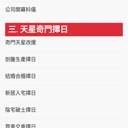
公司開幕科儀
三. 天星奇門擇日
奇門天星改運
剖腹生產擇日
結婚合婚擇日
新居入宅擇日
陰宅破土擇日
買車交車擇日