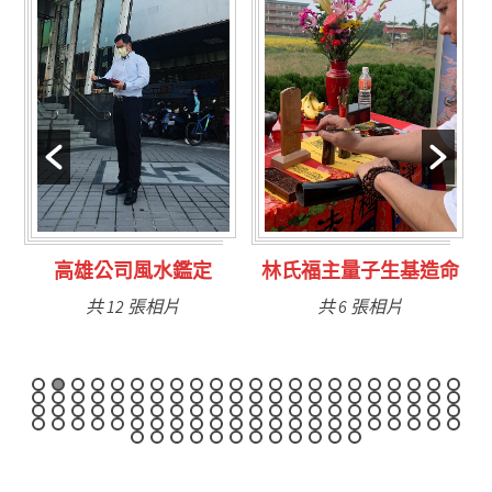
水鑑定
林氏福主量子生基造命
台南永康風水鑑
相片
共 6 張相片
共 9 張相片