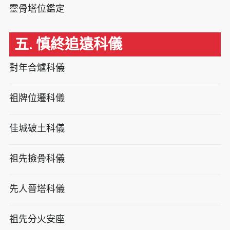
靈骨塔位鑑定
五. 慎終追遠科儀
對年合爐科儀
祖牌位遷科儀
佳城破土科儀
祖先撿骨科儀
先人晉塔科儀
祖先分火安座