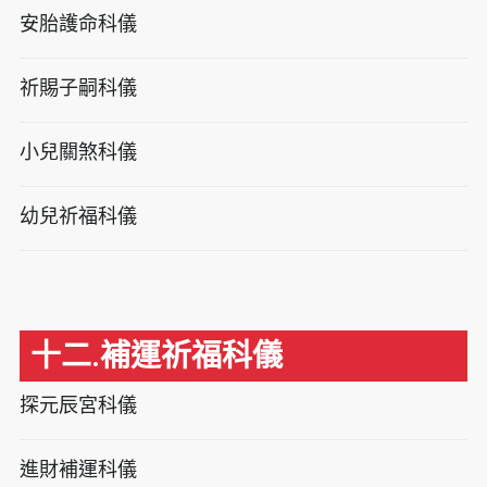
安胎護命科儀
祈賜子嗣科儀
小兒關煞科儀
幼兒祈福科儀
十二.補運祈福科儀
探元辰宮科儀
進財補運科儀