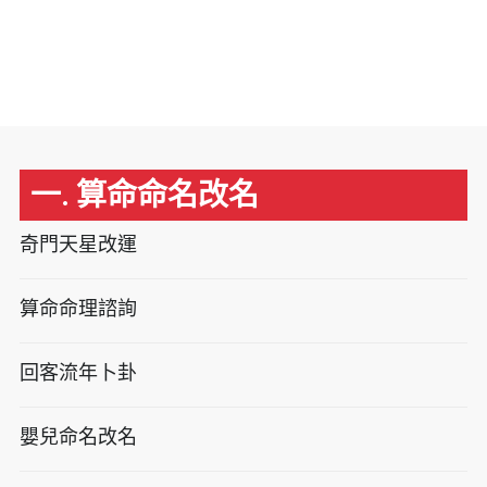
一. 算命命名改名
奇門天星改運
算命命理諮詢
回客流年卜卦
嬰兒命名改名