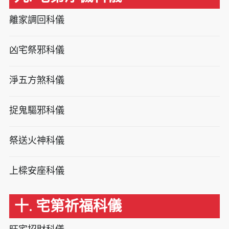
離家調回科儀
凶宅祭邪科儀
淨五方煞科儀
捉鬼驅邪科儀
祭送火神科儀
上樑安座科儀
十. 宅第祈福科儀