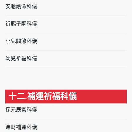
安胎護命科儀
祈賜子嗣科儀
小兒關煞科儀
幼兒祈福科儀
十二.補運祈福科儀
探元辰宮科儀
進財補運科儀