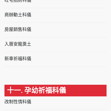
旺宅招財科儀
商辦動土科儀
房屋銷售科儀
入厝安龍奠土
新車祈福科儀
十一. 孕幼祈福科儀
改制性情科儀