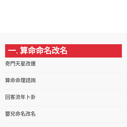
一. 算命命名改名
奇門天星改運
算命命理諮詢
回客流年卜卦
嬰兒命名改名