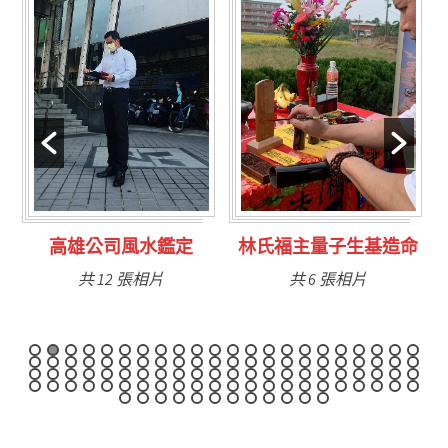
林氏福主量子生基造命
台南永康風水鑑定
共 6 張相片
共 9 張相片