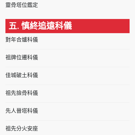
靈骨塔位鑑定
五. 慎終追遠科儀
對年合爐科儀
祖牌位遷科儀
佳城破土科儀
祖先撿骨科儀
先人晉塔科儀
祖先分火安座