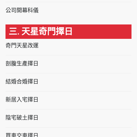
公司開幕科儀
三. 天星奇門擇日
奇門天星改運
剖腹生產擇日
結婚合婚擇日
新居入宅擇日
陰宅破土擇日
買車交車擇日