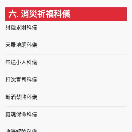
六. 消災祈福科儀
討糧求財科儀
天羅地網科儀
祭送小人科儀
打沈官司科儀
斷酒禁賭科儀
藏魂保命科儀
收符解降科儀