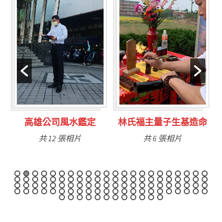
林氏福主量子生基造命
台南永康風水鑑定
共 6 張相片
共 9 張相片