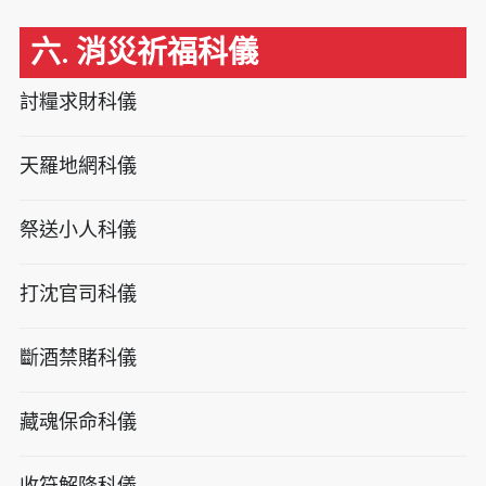
六. 消災祈福科儀
討糧求財科儀
天羅地網科儀
祭送小人科儀
打沈官司科儀
斷酒禁賭科儀
藏魂保命科儀
收符解降科儀