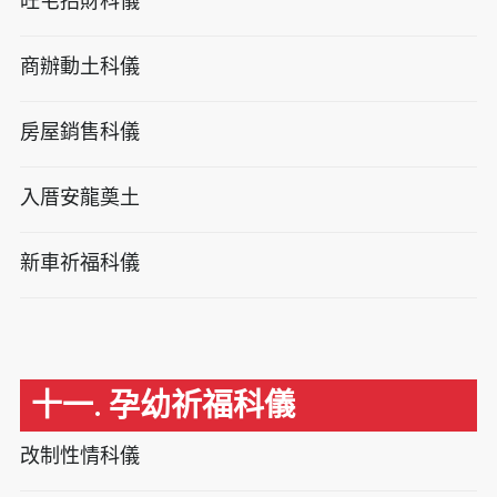
旺宅招財科儀
商辦動土科儀
房屋銷售科儀
入厝安龍奠土
新車祈福科儀
十一. 孕幼祈福科儀
改制性情科儀