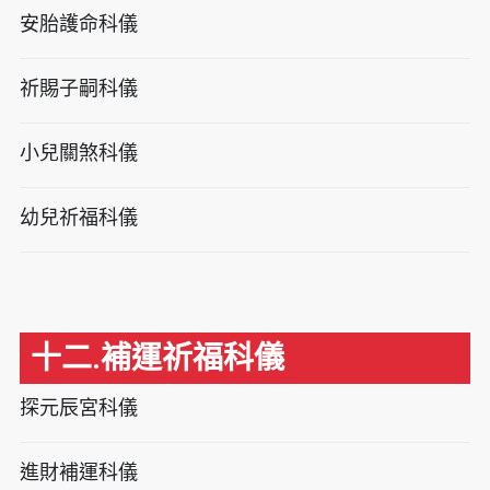
安胎護命科儀
祈賜子嗣科儀
小兒關煞科儀
幼兒祈福科儀
十二.補運祈福科儀
探元辰宮科儀
進財補運科儀