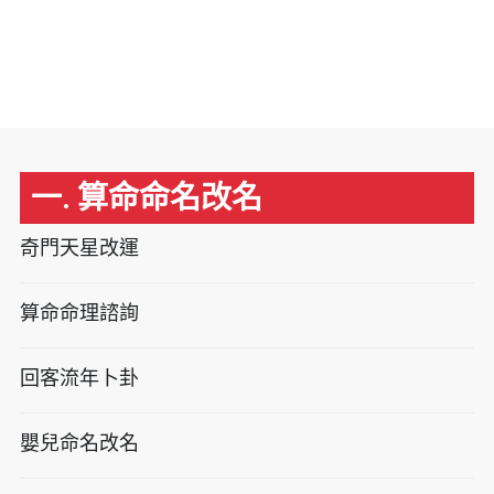
一. 算命命名改名
奇門天星改運
算命命理諮詢
回客流年卜卦
嬰兒命名改名