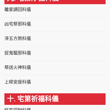
離家調回科儀
凶宅祭邪科儀
淨五方煞科儀
捉鬼驅邪科儀
祭送火神科儀
上樑安座科儀
十. 宅第祈福科儀