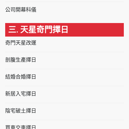
公司開幕科儀
三. 天星奇門擇日
奇門天星改運
剖腹生產擇日
結婚合婚擇日
新居入宅擇日
陰宅破土擇日
買車交車擇日