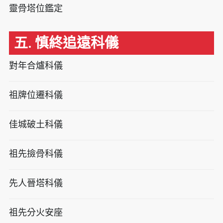
靈骨塔位鑑定
五. 慎終追遠科儀
對年合爐科儀
祖牌位遷科儀
佳城破土科儀
祖先撿骨科儀
先人晉塔科儀
祖先分火安座