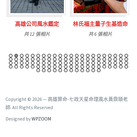
定
林氏福主量子生基造命
台南永康風水鑑定
共 6 張相片
共 9 張相片
Copyright © 2026 — 高雄算命-七政天星命理風水黃鼎頤老
師. All Rights Reserved
Designed by
WPZOOM