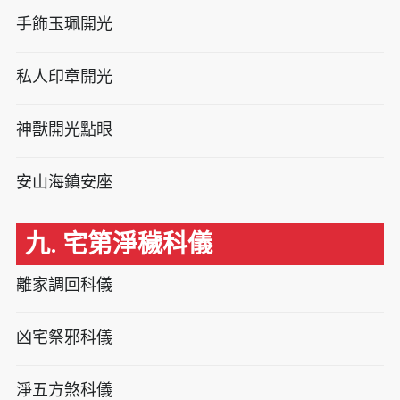
手飾玉珮開光
私人印章開光
神獸開光點眼
安山海鎮安座
九. 宅第淨穢科儀
離家調回科儀
凶宅祭邪科儀
淨五方煞科儀