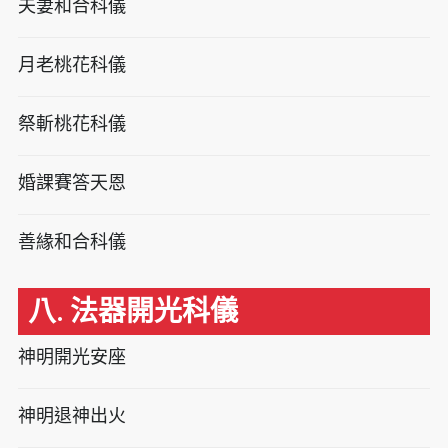
夫妻和合科儀
月老桃花科儀
祭斬桃花科儀
婚課賽答天恩
善緣和合科儀
八. 法器開光科儀
神明開光安座
神明退神出火