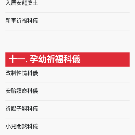
入厝安龍奠土
新車祈福科儀
十一. 孕幼祈福科儀
改制性情科儀
安胎護命科儀
祈賜子嗣科儀
小兒關煞科儀