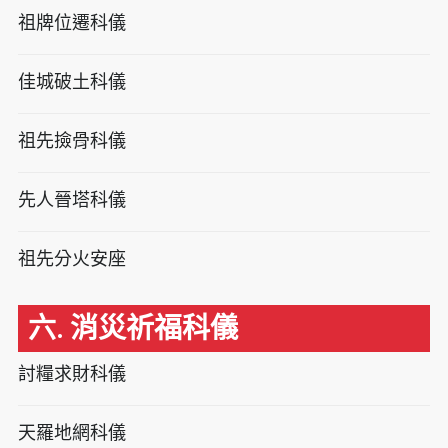
祖牌位遷科儀
佳城破土科儀
祖先撿骨科儀
先人晉塔科儀
祖先分火安座
六. 消災祈福科儀
討糧求財科儀
天羅地網科儀