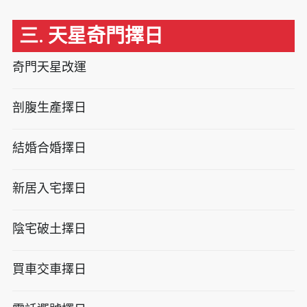
三. 天星奇門擇日
奇門天星改運
剖腹生產擇日
結婚合婚擇日
新居入宅擇日
陰宅破土擇日
買車交車擇日