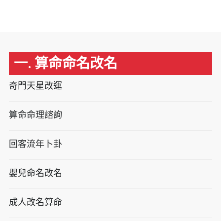
一. 算命命名改名
奇門天星改運
算命命理諮詢
回客流年卜卦
嬰兒命名改名
成人改名算命