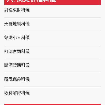
討糧求財科儀
天羅地網科儀
祭送小人科儀
打沈官司科儀
斷酒禁賭科儀
藏魂保命科儀
收符解降科儀