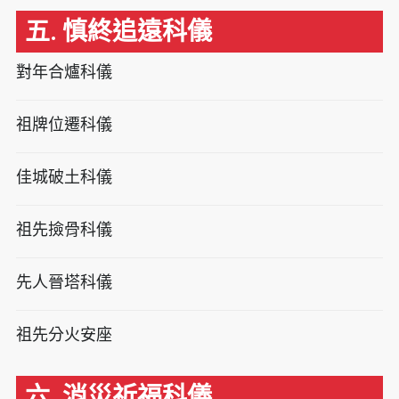
五. 慎終追遠科儀
對年合爐科儀
祖牌位遷科儀
佳城破土科儀
祖先撿骨科儀
先人晉塔科儀
祖先分火安座
六. 消災祈福科儀