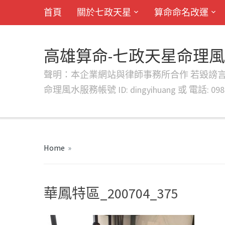
首頁
關於七政天星
算命命名改運
高雄算命-七政天星命理
聲明：本企業網站與律師事務所合作 若毀謗言行或字句將提出法
命理風水服務帳號 ID: dingyihuang 或 電話: 0982
Home
»
華鳳特區_200704_375