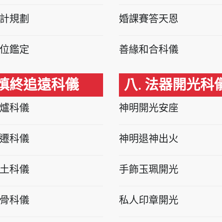
計規劃
婚課賽答天恩
位鑑定
善緣和合科儀
 慎終追遠科儀
八. 法器開光科
爐科儀
神明開光安座
遷科儀
神明退神出火
土科儀
手飾玉珮開光
骨科儀
私人印章開光