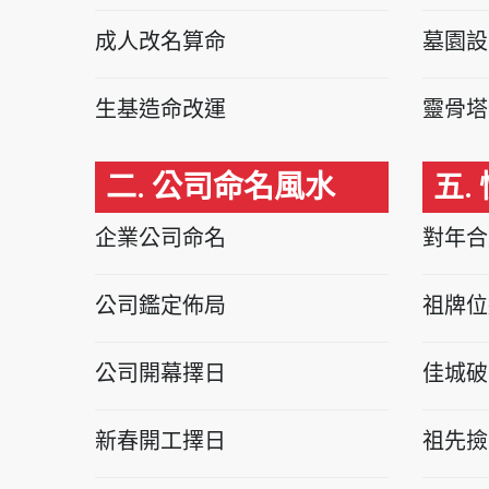
成人改名算命
墓園設
生基造命改運
靈骨塔
二. 公司命名風水
五.
企業公司命名
對年合
公司鑑定佈局
祖牌位
公司開幕擇日
佳城破
新春開工擇日
祖先撿