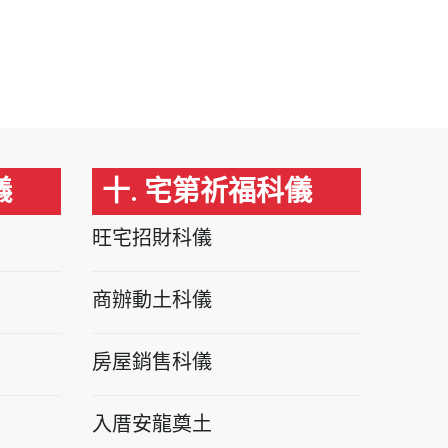
儀
十. 宅第祈福科儀
旺宅招財科儀
商辦動土科儀
房屋銷售科儀
入厝安龍奠土