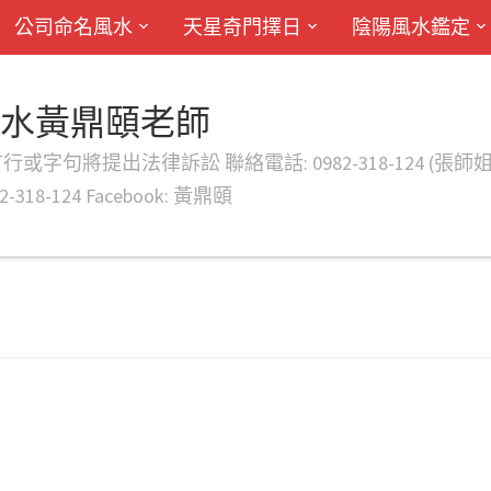
公司命名風水
天星奇門擇日
陰陽風水鑑定
風水黃鼎頤老師
律訴訟 聯絡電話: 0982-318-124 (張師姐) EMAIL: d
-318-124 Facebook: 黃鼎頤