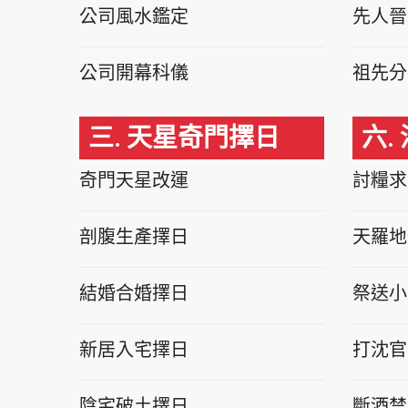
公司風水鑑定
先人晉
公司開幕科儀
祖先分
三. 天星奇門擇日
六.
奇門天星改運
討糧求
剖腹生產擇日
天羅地
結婚合婚擇日
祭送小
新居入宅擇日
打沈官
陰宅破土擇日
斷酒禁