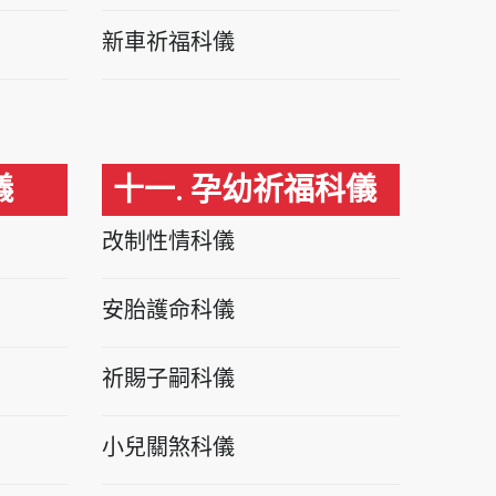
新車祈福科儀
儀
十一. 孕幼祈福科儀
改制性情科儀
安胎護命科儀
祈賜子嗣科儀
小兒關煞科儀