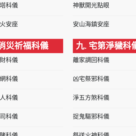
塔科儀
神獸開光點眼
火安座
安山海鎮安座
 消災祈福科儀
九. 宅第淨穢科
財科儀
離家調回科儀
網科儀
凶宅祭邪科儀
人科儀
淨五方煞科儀
司科儀
捉鬼驅邪科儀
賭科儀
祭送火神科儀