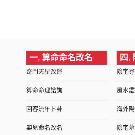
一. 算命命名改名
四.
奇門天星改運
陰宅尋
算命命理諮詢
風水鑑
回客流年卜卦
海外陽
嬰兒命名改名
陰宅墓