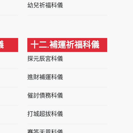
幼兒祈福科儀
儀
十二.補運祈福科儀
探元辰宮科儀
進財補運科儀
催討債務科儀
打城超拔科儀
賽答天恩科儀