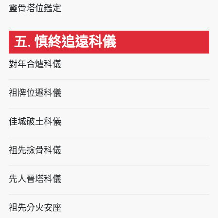
靈骨塔位鑑定
五. 慎終追遠科儀
對年合爐科儀
祖牌位遷科儀
佳城破土科儀
祖先撿骨科儀
先人晉塔科儀
祖先分火安座