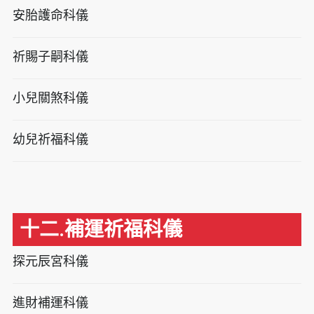
安胎護命科儀
祈賜子嗣科儀
小兒關煞科儀
幼兒祈福科儀
十二.補運祈福科儀
探元辰宮科儀
進財補運科儀