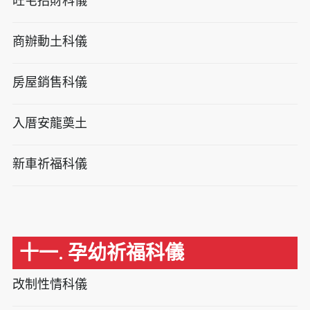
旺宅招財科儀
商辦動土科儀
房屋銷售科儀
入厝安龍奠土
新車祈福科儀
十一. 孕幼祈福科儀
改制性情科儀