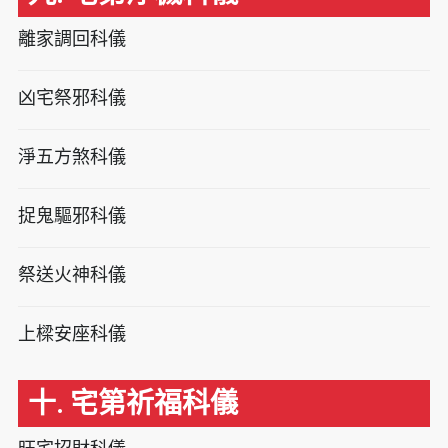
離家調回科儀
凶宅祭邪科儀
淨五方煞科儀
捉鬼驅邪科儀
祭送火神科儀
上樑安座科儀
十. 宅第祈福科儀