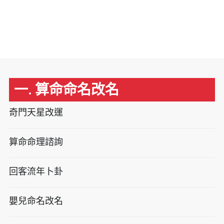
一. 算命命名改名
奇門天星改運
算命命理諮詢
回客流年卜卦
嬰兒命名改名