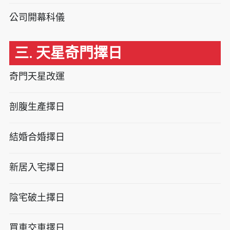
公司開幕科儀
三. 天星奇門擇日
奇門天星改運
剖腹生產擇日
結婚合婚擇日
新居入宅擇日
陰宅破土擇日
買車交車擇日