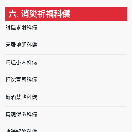
六. 消災祈福科儀
討糧求財科儀
天羅地網科儀
祭送小人科儀
打沈官司科儀
斷酒禁賭科儀
藏魂保命科儀
收符解降科儀