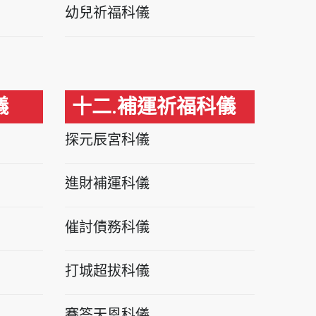
幼兒祈福科儀
儀
十二.補運祈福科儀
探元辰宮科儀
進財補運科儀
催討債務科儀
打城超拔科儀
賽答天恩科儀