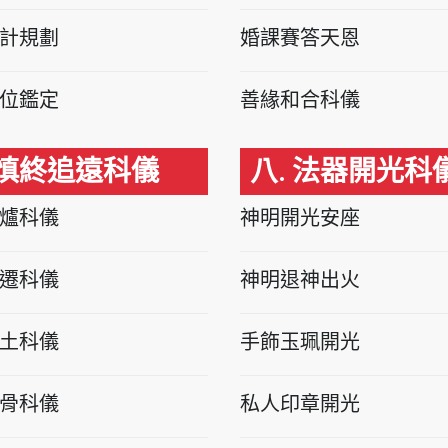
計規劃
婚課賽答天恩
位鑑定
善緣和合科儀
 慎終追遠科儀
八. 法器開光科
爐科儀
神明開光安座
遷科儀
神明退神出火
土科儀
手飾玉珮開光
骨科儀
私人印章開光