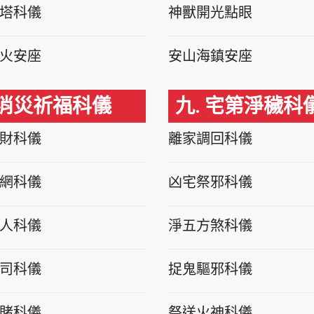
塔科儀
神獸開光點眼
火安座
安山海鎮安座
 消災祈福科儀
九. 宅第淨穢科
財科儀
離家調回科儀
網科儀
凶宅祭邪科儀
人科儀
淨五方煞科儀
司科儀
捉鬼驅邪科儀
賭科儀
祭送火神科儀