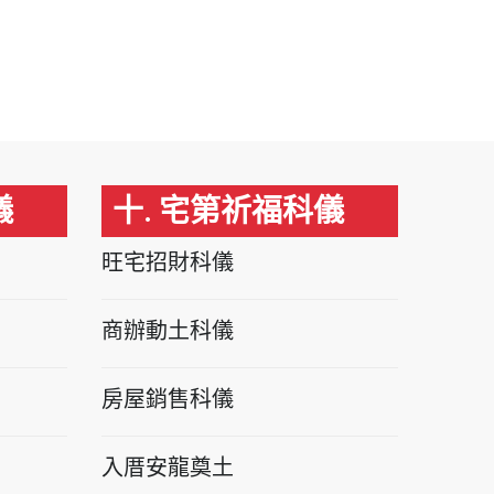
儀
十. 宅第祈福科儀
旺宅招財科儀
商辦動土科儀
房屋銷售科儀
入厝安龍奠土