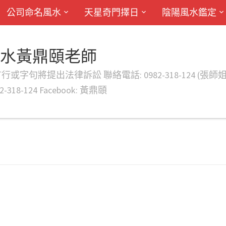
公司命名風水
天星奇門擇日
陰陽風水鑑定
風水黃鼎頤老師
律訴訟 聯絡電話: 0982-318-124 (張師姐) EMAIL: d
-318-124 Facebook: 黃鼎頤