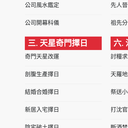
公司風水鑑定
先人晉
公司開幕科儀
祖先分
三. 天星奇門擇日
六.
奇門天星改運
討糧求
剖腹生產擇日
天羅地
結婚合婚擇日
祭送小
新居入宅擇日
打沈官
陰宅破土擇日
斷酒禁