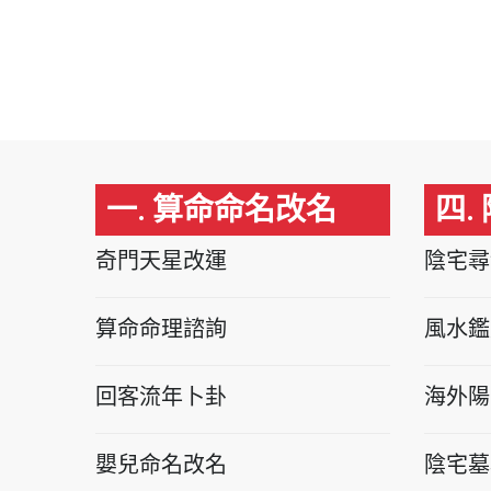
一. 算命命名改名
四.
奇門天星改運
陰宅尋
算命命理諮詢
風水鑑
回客流年卜卦
海外陽
嬰兒命名改名
陰宅墓