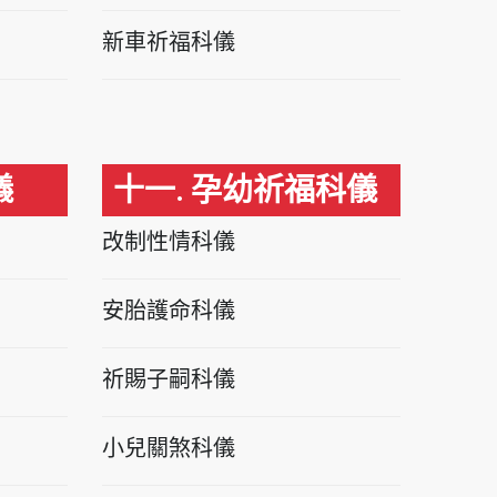
新車祈福科儀
儀
十一. 孕幼祈福科儀
改制性情科儀
安胎護命科儀
祈賜子嗣科儀
小兒關煞科儀