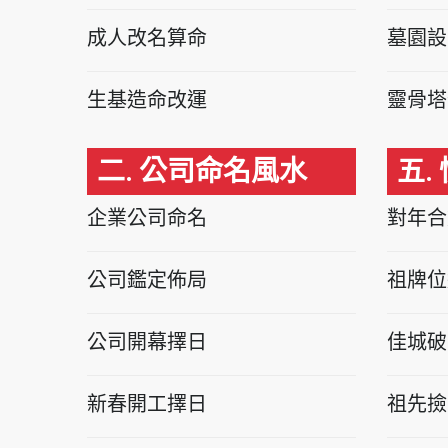
成人改名算命
墓園設
生基造命改運
靈骨塔
二. 公司命名風水
五.
企業公司命名
對年合
公司鑑定佈局
祖牌位
公司開幕擇日
佳城破
新春開工擇日
祖先撿