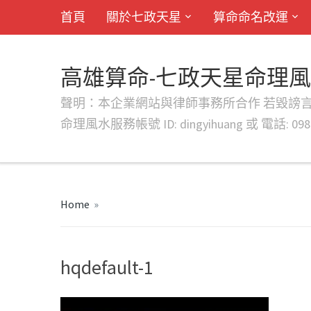
首頁
關於七政天星
算命命名改運
高雄算命-七政天星命理
聲明：本企業網站與律師事務所合作 若毀謗言行或字句將提出法
命理風水服務帳號 ID: dingyihuang 或 電話: 0982
Home
»
hqdefault-1